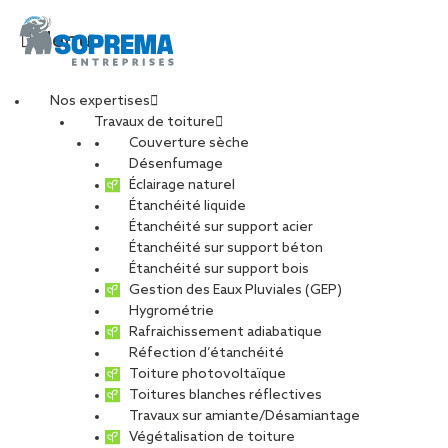
Menu
Nos expertises
Travaux de toiture
Couverture sèche
Désenfumage
Éclairage naturel
Étanchéité liquide
Étanchéité sur support acier
Étanchéité sur support béton
Étanchéité sur support bois
Gestion des Eaux Pluviales (GEP)
Hygrométrie
Rafraichissement adiabatique
Réfection d’étanchéité
Toiture photovoltaïque
Toitures blanches réflectives
Travaux sur amiante/Désamiantage
VOIR LES PHOTOS
Végétalisation de toiture