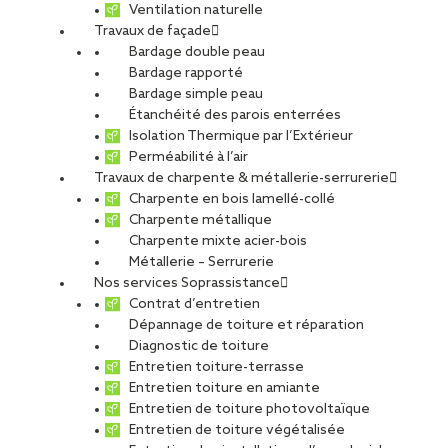
Ventilation naturelle
Travaux de façade
Bardage double peau
Bâtiment Joule à
Bardage rapporté
Bardage simple peau
Étanchéité des parois enterrées
Niort
Isolation Thermique par l’Extérieur
Perméabilité à l’air
Travaux de charpente & métallerie-serrurerie
Charpente en bois lamellé-collé
PARTAGER
Charpente métallique
Charpente mixte acier-bois
Métallerie – Serrurerie
Carte d'identité du chantier
Nos services Soprassistance
Contrat d’entretien
Ville
: Niort
Dépannage de toiture et réparation
Agence
: Poitiers
Diagnostic de toiture
Maitre d’ouvrage
: SIEDS – Syndicat d’Energie des Deux-
Entretien toiture-terrasse
Sèvres
Entretien toiture en amiante
Maitre d’œuvre
: Victor Architecte
Entretien de toiture photovoltaïque
Type de projet
Entretien de toiture végétalisée