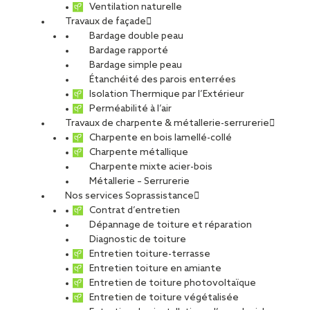
Ventilation naturelle
Travaux de façade
Bardage double peau
Antarès aux Gonds
Bardage rapporté
Bardage simple peau
Étanchéité des parois enterrées
Isolation Thermique par l’Extérieur
PARTAGER
Perméabilité à l’air
Travaux de charpente & métallerie-serrurerie
Charpente en bois lamellé-collé
Carte d'identité du chantier
Charpente métallique
Charpente mixte acier-bois
Métier :
Réfection d’étanchéité, bardage simple peau
Métallerie – Serrurerie
Ville :
Les Gonds
Nos services Soprassistance
Agence :
Saintes
Contrat d’entretien
Maître d’ouvrage :
Antarès
Dépannage de toiture et réparation
Maître d’œuvre :
MG+ Architectes
Diagnostic de toiture
Entretien toiture-terrasse
Type de projet
Entretien toiture en amiante
Activité :
Façade, Toiture
Entretien de toiture photovoltaïque
Nature du projet :
Travaux de rénovation
Entretien de toiture végétalisée
Destination du bâtiment :
Commerces (dont artisanat)