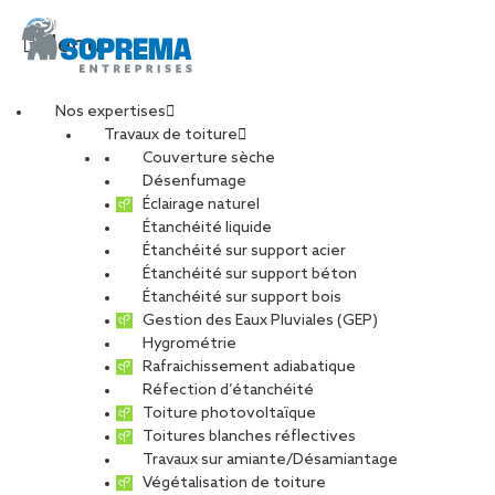
Menu
Nos expertises
Travaux de toiture
Couverture sèche
Désenfumage
Éclairage naturel
Étanchéité liquide
Étanchéité sur support acier
Étanchéité sur support béton
Étanchéité sur support bois
Gestion des Eaux Pluviales (GEP)
Hygrométrie
Rafraichissement adiabatique
Réfection d’étanchéité
Toiture photovoltaïque
Toitures blanches réflectives
Travaux sur amiante/Désamiantage
VOIR LES PHOTOS
Végétalisation de toiture