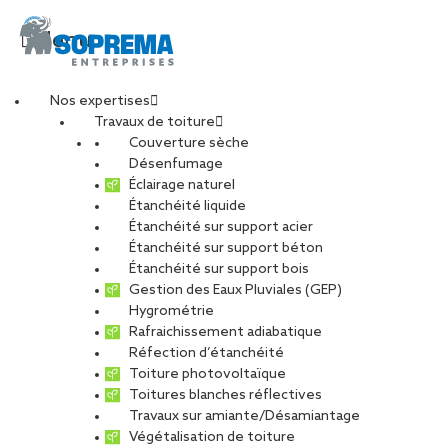
Menu
Nos expertises
Travaux de toiture
Couverture sèche
Désenfumage
Éclairage naturel
Étanchéité liquide
Étanchéité sur support acier
Étanchéité sur support béton
Étanchéité sur support bois
Gestion des Eaux Pluviales (GEP)
Hygrométrie
Rafraichissement adiabatique
Réfection d’étanchéité
Toiture photovoltaïque
Toitures blanches réflectives
Travaux sur amiante/Désamiantage
VOIR LES PHOTOS
Végétalisation de toiture