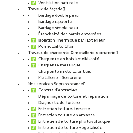
Ventilation naturelle
Travaux de façade
Bardage double peau
Angers ICEPARC
Bardage rapporté
Bardage simple peau
Étanchéité des parois enterrées
Isolation Thermique par l’Extérieur
PARTAGER
Perméabilité à l’air
Travaux de charpente & métallerie-serrurerie
Charpente en bois lamellé-collé
Carte d'identité du chantier
Charpente métallique
Charpente mixte acier-bois
Ville :
Angers
Métallerie – Serrurerie
Filiale :
SMB
Nos services Soprassistance
Maitre d’ouvrage :
Ville d’Angers
Contrat d’entretien
Maitre d’ouvrage délégué :
Alter public
Dépannage de toiture et réparation
Maître d’œuvre :
Chabanne et Partenaires – KEO Ingénierie
Diagnostic de toiture
Entretien toiture-terrasse
Type de projet
Entretien toiture en amiante
Activité :
Charpente-Métallerie-Serrurerie
Entretien de toiture photovoltaïque
Nature du projet :
Travaux neufs
Entretien de toiture végétalisée
Destination du bâtiment :
Culture / Loisirs / Sport / Culte