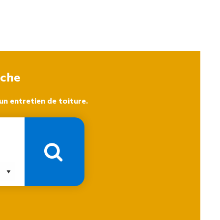
oche
n entretien de toiture.