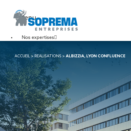
Menu
Nos expertises
Travaux de toiture
ACCUEIL
>
REALISATIONS
>
ALBIZZIA, LYON CONFLUENCE
Couverture sèche
Désenfumage
Éclairage naturel
Étanchéité liquide
Étanchéité sur support
acier
Étanchéité sur support
béton
Étanchéité sur support
bois