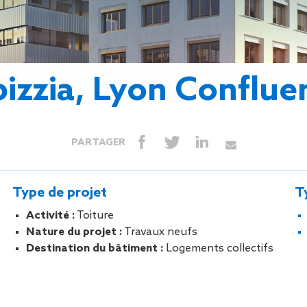
Isolation
Métallerie –
Entretie
Thermique par
Serrurerie
plat inacce
l’Extérieur
Entretie
Perméabilité
toiture-ter
à l’air
accessible
bizzia, Lyon Conflue
Entretie
toiture en
Entretie
toiture
PARTAGER
photovolta
Entretie
toiture vég
Type de projet
T
Entretie
installatio
Activité :
Toiture
pluviale si
Nature du projet :
Travaux neufs
Petits t
Destination du bâtiment :
Logements collectifs
toiture
Recherc
fuites