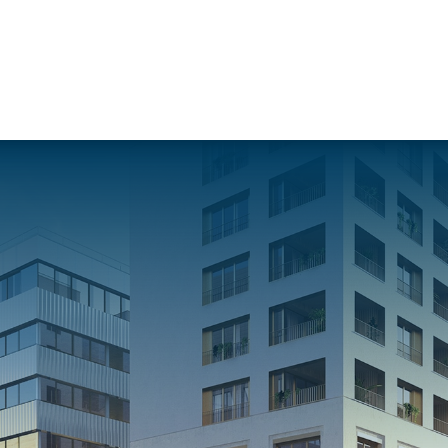
Travaux de
Travaux de
Nos services
façade
charpente &
Soprassistance
Bardage
métallerie-serrurerie
Contrat
double peau
Charpente en
d’entretien
Bardage
bois lamellé-
Dépanna
rapporté
collé
toiture et
Bardage
Charpente
réparation
simple peau
métallique
Diagnost
Étanchéité
Charpente
toiture
des parois
mixte acier-
Entretie
enterrées
bois
terrasse