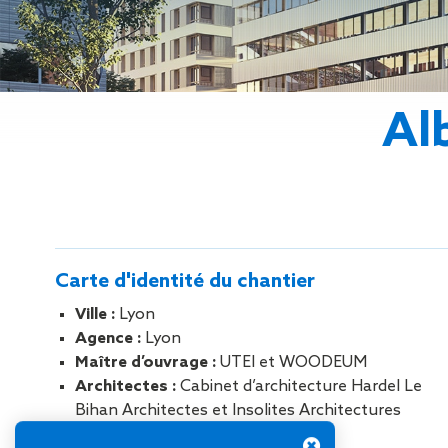
Gestion des Eaux
Pluviales (GEP)
Hygrométrie
Rafraichissement
adiabatique
Al
Réfection
d’étanchéité
Toiture
photovoltaïque
Toitures blanches
réflectives
Travaux sur
Carte d'identité du chantier
amiante/Désamiantage
Végétalisation de
Ville :
Lyon
toiture
Agence :
Lyon
Ventilation naturelle
Maître d’ouvrage :
UTEI et WOODEUM
Architectes :
Cabinet d’architecture Hardel Le
Bihan Architectes et Insolites Architectures