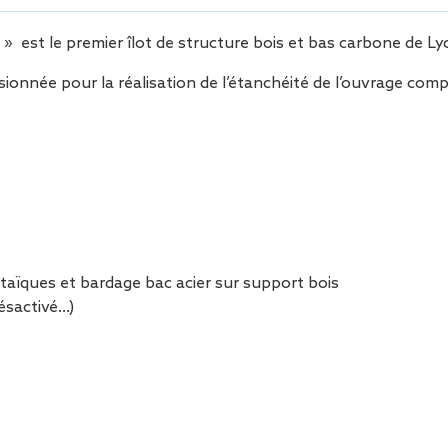
Sécurisa
toiture
a » est le premier îlot de structure bois et bas carbone de Ly
onnée pour la réalisation de l’étanchéité de l’ouvrage comp
s
ïques et bardage bac acier sur support bois
ésactivé…)