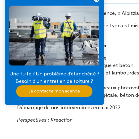
Situé au coeur de la presqu’île Confluence, « Albizzi
Notre agence SOPREMA Entreprises de Lyon est missi
plus de 50 mètres.
Missions SOPREMA Entreprises Lyon
Etanchéité végétalisée Sopranature
Protection dalles sur plots, céramique et béton
Protection platelage bois sur plots et lambourde
Une fuite ? Un problème d’étanchéité ?
Etanchéité autoprotégée
Besoin d’un entretien de toiture ?
Couverture sèche support de panneaux photovolta
Je contacte mon agence
Protection multifonction (terre végétale, béton d
Démarrage de nos interventions en mai 2022
Perspectives : Kreaction