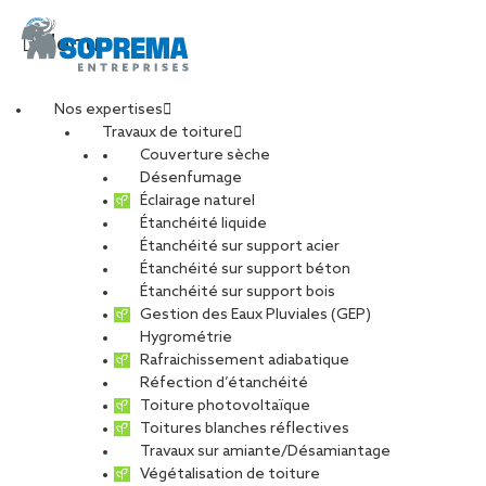
Menu
Nos expertises
Travaux de toiture
Couverture sèche
Désenfumage
Éclairage naturel
Étanchéité liquide
Étanchéité sur support acier
Étanchéité sur support béton
Étanchéité sur support bois
Gestion des Eaux Pluviales (GEP)
Hygrométrie
Rafraichissement adiabatique
Réfection d’étanchéité
Toiture photovoltaïque
Toitures blanches réflectives
Travaux sur amiante/Désamiantage
VOIR LES PHOTOS
Végétalisation de toiture