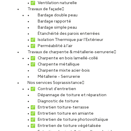
Ventilation naturelle
Travaux de façade
Bardage double peau
ADPARK Braxton –
Bardage rapporté
Bardage simple peau
Étanchéité des parois enterrées
Plaisir
Isolation Thermique par l’Extérieur
Perméabilité à l’air
Travaux de charpente & métallerie-serrurerie
Charpente en bois lamellé-collé
PARTAGER
Charpente métallique
Charpente mixte acier-bois
Métallerie – Serrurerie
Carte d'identité du chantier
Nos services Soprassistance
Contrat d’entretien
Ville :
Plaisir
Dépannage de toiture et réparation
Maîtrise d’ouvrage :
Axess / Braxton Asset Management
Diagnostic de toiture
Crédit photos :
SOPREMA Entreprises
Entretien toiture-terrasse
Type de projet
Entretien toiture en amiante
Entretien de toiture photovoltaïque
Activité :
Façade, Toiture
Entretien de toiture végétalisée
Destination du bâtiment :
Industries