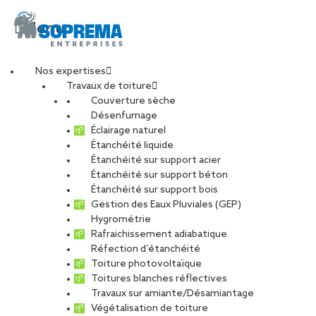
Menu
Nos expertises
Travaux de toiture
041-2025-08-06-
Couverture sèche
Désenfumage
Éclairage naturel
DJI_0624
Étanchéité liquide
Étanchéité sur support acier
Étanchéité sur support béton
PARTAGER
Étanchéité sur support bois
Gestion des Eaux Pluviales (GEP)
Hygrométrie
30 janvier 2026
Rafraichissement adiabatique
Réfection d’étanchéité
Toiture photovoltaïque
Toitures blanches réflectives
Travaux sur amiante/Désamiantage
Végétalisation de toiture