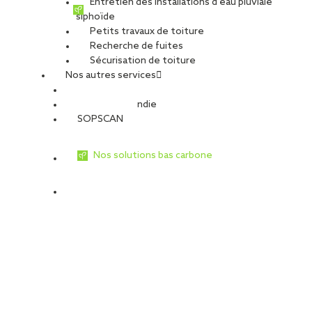
Entretien des installations d’eau pluviale
siphoïde
Petits travaux de toiture
Maître d’œuvre : IDP mandataire / Synopsys, architecte associé
Recherche de fuites
Maître d’ouvrage : Mairie de Toulouse
Sécurisation de toiture
Photo : IDP
Nos autres services
Sécurité Incendie
Autre spécificité, Germaine Tillion est le premier chantier public
SOPSCAN
en Occitanie entièrement réalisé avec la méthode BIM* et la
maquette numérique 3D. « Il ne s’agit pas seulement de
modéliser le bâtiment en 3D, mais de créer une base de données
Nos solutions bas carbone
fiables et évolutives permettant, en phase chantier, de le
construire et en phase exploitation, de réaliser son entretien »,
décrypte Aude Choichillon, référente BIM pour l’agence travaux
toulousaine. Encore peu utilisé, le BIM affiche pourtant de
nombreux atouts : « La représentation 3D des éléments facilite
la synthèse et la détection d’anomalies par rapport aux
méthodes traditionnelles. C’est l’avenir dans le secteur BTP »,
confirme Yolande Moro.
BIM = Building Information Modeling