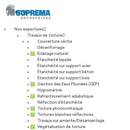
Menu
Nos expertises
Travaux de toiture
Quand le BIM
Couverture sèche
Désenfumage
Éclairage naturel
optimise la
Étanchéité liquide
Étanchéité sur support acier
Étanchéité sur support béton
modélisation
Étanchéité sur support bois
Gestion des Eaux Pluviales (GEP)
Hygrométrie
PARTAGER
Rafraichissement adiabatique
Réfection d’étanchéité
07 janvier 2021
Toiture photovoltaïque
Toitures blanches réflectives
Travaux sur amiante/Désamiantage
À Toulouse, le groupe scolaire Germaine Tillion ouvrira ses portes
Végétalisation de toiture