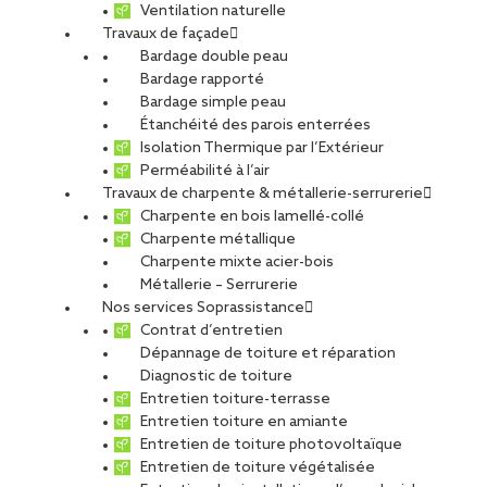
à la rentrée prochaine. Le bâtiment de 4 500 m2 abritera huit
Ventilation naturelle
classes de maternelle, dix d’élémentaire, une cantine et un
Travaux de façade
centre de loisirs. L’agence SOPREMA Entreprises de Toulouse
Bardage double peau
signe la façade de cet ouvrage haut en couleur. « Le bardage
Bardage rapporté
comprend 2 000 lames métalliques de six coloris différents
Bardage simple peau
rappelant “une palette de crayons de couleurs”, pour reprendre
Étanchéité des parois enterrées
l’expression de l’architecte du projet Pierre Bonnard. Chaque
Isolation Thermique par l’Extérieur
lame arbore une forme asymétrique et donne du relief à la
Perméabilité à l’air
façade. Celle-ci se pare aussi de 800 m2 de briques blanches »,
Travaux de charpente & métallerie-serrurerie
explique Yolande Moro, chargée d’affaires.
Charpente en bois lamellé-collé
Charpente métallique
Charpente mixte acier-bois
Métallerie – Serrurerie
Nos services Soprassistance
Contrat d’entretien
Dépannage de toiture et réparation
Diagnostic de toiture
Entretien toiture-terrasse
Entretien toiture en amiante
Entretien de toiture photovoltaïque
Entretien de toiture végétalisée