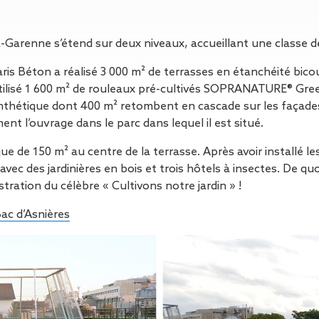
Isolation
Métallerie –
Entretie
Thermique par
Serrurerie
plat inacce
l’Extérieur
Entretie
la-Garenne s’étend sur deux niveaux, accueillant une classe 
Perméabilité
toiture-ter
à l’air
accessible
ris Béton a réalisé 3 000 m² de terrasses en étanchéité bic
Entretie
 utilisé 1 600 m² de rouleaux pré-cultivés SOPRANATURE® Gre
toiture en
hétique dont 400 m² retombent en cascade sur les façades et
Entretie
ent l’ouvrage dans le parc dans lequel il est situé.
toiture
que de 150 m² au centre de la terrasse. Après avoir installé 
photovolta
c des jardinières en bois et trois hôtels à insectes. De qu
Entretie
stration du célèbre « Cultivons notre jardin » !
toiture vég
Entretie
Bac d’Asnières
installatio
pluviale si
Petits t
toiture
Recherc
fuites