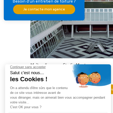
Besoin d’un entretien de toiture ?
Je contacte mon agence
Maître d’oeuvre : Studio Muoto
Maître d’ouvrage : SEM92
Photos : Maxime Delvaux
Voir les autres articles complémentaires du 