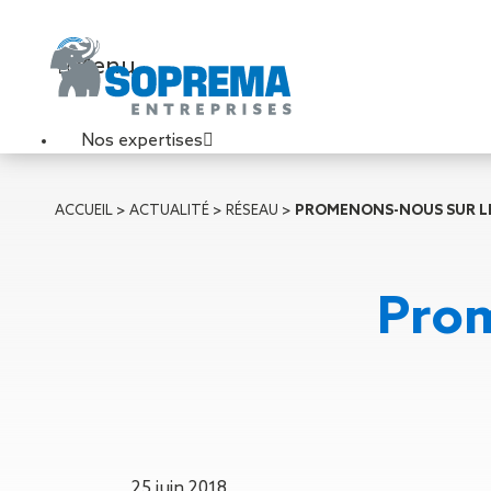
Menu
Nos expertises
Travaux de toiture
ACCUEIL
>
ACTUALITÉ
>
RÉSEAU
>
PROMENONS-NOUS SUR L
Couverture sèche
Désenfumage
Éclairage naturel
Prom
Étanchéité liquide
Étanchéité sur support
acier
Étanchéité sur support
béton
Étanchéité sur support
bois
25 juin 2018