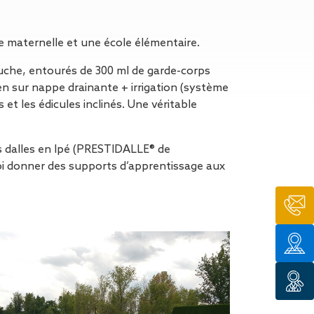
n de toit
ssible
n de
de maternelle et une école élémentaire.
rasse
ouche, entourés de 300 ml de garde-corps
n de
en sur nappe drainante + irrigation (système
 amiante
 les édicules inclinés. Une véritable
n de
les dalles en Ipé (PRESTIDALLE® de
ïque
oi donner des supports d’apprentissage aux
n de
étalisée
n des
ns d’eau
phoïde
ravaux de
he de