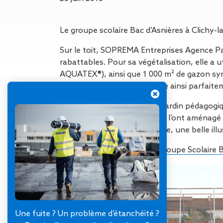
Gestion des Eaux
Pluviales (GEP)
Hygrométrie
Le groupe scolaire Bac d’Asnières à Clichy-
Rafraichissement
adiabatique
Sur le toit, SOPREMA Entreprises Agence Pa
Réfection
rabattables. Pour sa végétalisation, elle a
d’étanchéité
AQUATEX®), ainsi que 1 000 m² de gazon synt
Toiture
prairie verdoyante qui intègre ainsi parfaitem
photovoltaïque
La singularité du projet : un jardin pédagogi
Toitures blanches
SOPREMA), les compagnons l’ont aménagé ave
réflectives
jardiniers en herbe. En somme, une belle illu
Travaux sur
amiante/Désamiantage
Plus d’informations sur le Groupe Scolaire 
Végétalisation de
toiture
Ventilation naturelle
Une fuite ? Un problème d’étanchéité ?