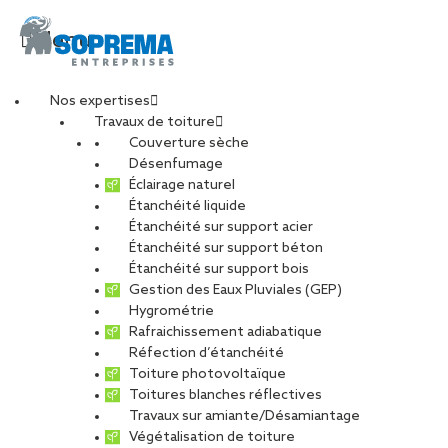
Menu
Nos expertises
Travaux de toiture
img-article-beopen-
Couverture sèche
Désenfumage
Éclairage naturel
prix
Étanchéité liquide
Étanchéité sur support acier
Étanchéité sur support béton
PARTAGER
Étanchéité sur support bois
Gestion des Eaux Pluviales (GEP)
Hygrométrie
10 juillet 2018
Rafraichissement adiabatique
Réfection d’étanchéité
Toiture photovoltaïque
Toitures blanches réflectives
Travaux sur amiante/Désamiantage
Végétalisation de toiture