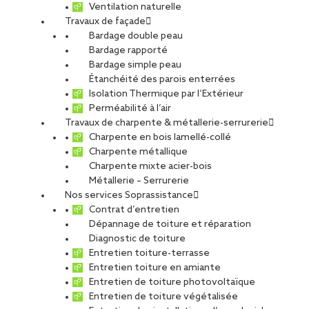
Ventilation naturelle
Travaux de façade
PARTAGER
Bardage double peau
Bardage rapporté
Bardage simple peau
Étanchéité des parois enterrées
Isolation Thermique par l’Extérieur
Le secteur « résidentiel et tertiaire »
Perméabilité à l’air
consomme 45 % de l’énergie finale en
Travaux de charpente & métallerie-serrurerie
France et produit 25% des gaz à effet
Charpente en bois lamellé-collé
de serre…
Charpente métallique
Charpente mixte acier-bois
Face à ce constat, acté par tous : acteurs publiques ou privés,
Métallerie – Serrurerie
appuyée par une crise énergétique majeure, l’engagement
Nos services Soprassistance
dans des rénovations durables devient une nécessité pour
Contrat d’entretien
tous maitres d’ouvrages souhaitant maîtriser davantage ses
Dépannage de toiture et réparation
consommations énergétiques. Le principal dispositif d’aide à la
Diagnostic de toiture
rénovation énergétique est le Certificat d’Economie
Entretien toiture-terrasse
D’Energie (CEE). Celui-ci est applicable pour des travaux de
Entretien toiture en amiante
rénovation énergétique dans le résidentiel et le tertiaire
Entretien de toiture photovoltaïque
touchant ainsi une large gamme de bâtiments à condition d’en
Entretien de toiture végétalisée