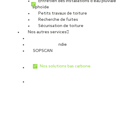
Entretien des installations d’eau pluviale
complémentaire produite sera stockée afin d’être consommée
siphoïde
ultérieurement.
Petits travaux de toiture
Recherche de fuites
Pour atteindre le niveau de performances des constructions à
Sécurisation de toiture
énergie positive, les efforts se sont concentrés sur plusieurs
Nos autres services
points. Une attention particulière a été portée sur
la
perméabilité à l’air
des bâtiments
avec la pose d’un pare-air
Sécurité Incendie
en façades aux nues extérieures des parois et d’un pare-vapeur
3
SOPSCAN
en toiture (Q4 surf = 0,27 m
/h/m²), ainsi que sur le
traitement
des points singuliers
, tels les acrotères (raccordements aux
longrines et aux menuiseries).
Nos solutions bas carbone
D’autre part, des systèmes Hexadome et Souchier ont été mis
en œuvre pour une
répartition optimisée de l’apport de
lumière naturelle et de ventilation naturelle
, cette dernière
étant primordiale pour la qualité de l’air intérieur et sa
contribution au refroidissement du bâtiment. A noter que la
contribution de la ventilation naturelle au refroidissement est
aujourd’hui difficile à prendre en compte dans le calcul RT2012,
des développements sont actuellement en cours dans le
Groupe SOPREMA pour quantifier et valoriser ces apports.