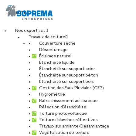
Menu
Nos expertises
Travaux de toiture
La nouvelle agence
Couverture sèche
Désenfumage
Éclairage naturel
SOPREMA Entreprises
Étanchéité liquide
Étanchéité sur support acier
Étanchéité sur support béton
de Montpellier
Étanchéité sur support bois
Gestion des Eaux Pluviales (GEP)
Hygrométrie
PARTAGER
Rafraichissement adiabatique
Réfection d’étanchéité
04 janvier 2017
Toiture photovoltaïque
Toitures blanches réflectives
Travaux sur amiante/Désamiantage
L’agence SOPREMA Entreprises de
Végétalisation de toiture