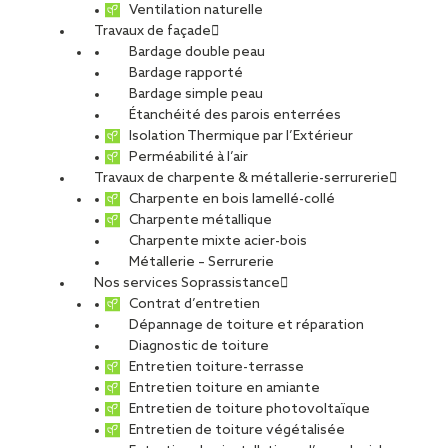
Montpellier s’agrandit et achève la
Ventilation naturelle
Travaux de façade
construction de ses nouveaux locaux à
Bardage double peau
énergie positive à Saint-Aunès (34)
Bardage rapporté
Bardage simple peau
En réponse à son développement, l’agence SOPREMA
Étanchéité des parois enterrées
Entreprises de Montpellier a entrepris en 2014 la construction de
Isolation Thermique par l’Extérieur
nouveaux bureaux à Saint-Aunès, bureaux qu’elle vient d’intégrer.
Perméabilité à l’air
Travaux de charpente & métallerie-serrurerie
Belle démonstration de son savoir-faire : le site, composé de 2
Charpente en bois lamellé-collé
bâtiments (bureaux administratifs et entrepôt de stockage), a
Charpente métallique
été conçu pour être
BEPOS grâce à l’ensemble des
Charpente mixte acier-bois
techniques que SOPREMA Entreprises maîtrise.
Métallerie – Serrurerie
Nos services Soprassistance
Contrat d’entretien
Des bureaux à énergie positive
Dépannage de toiture et réparation
Diagnostic de toiture
Sur la base de l’étude thermique, la
consommation d’énergie
Entretien toiture-terrasse
2
primaire des bureaux est estimée à 85 kWhep/m
/an, avec
Entretien toiture en amiante
2
un Cepmax de 132 kWhep/m
/an
. En prenant en compte la
Entretien de toiture photovoltaïque
consommation domestique du bâtiment, la consommation
Entretien de toiture végétalisée
électrique totale prévisionnelle est de 50 MWh/an. L’énergie