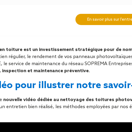
Isolation
Métallerie –
Entretie
Thermique par
Serrurerie
plat inacce
PARTAGER
l’Extérieur
Entretie
En savoir plus sur l'en
Perméabilité
toiture-ter
à l’air
accessible
Entretie
toiture en
e en toiture est un investissement stratégique pour de n
Entretie
ien régulier, le rendement de vos panneaux photovoltaïques
toiture
 le service de maintenance du réseau SOPREMA Entreprise
photovolta
 inspection et maintenance préventive
.
Entretie
toiture vég
éo pour illustrer notre savoir
Entretie
installatio
pluviale si
ne
nouvelle vidéo dédiée au nettoyage des toitures photo
Petits t
’un entretien bien réalisé, les méthodes employées par nos é
toiture
Recherc
fuites