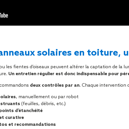
anneaux solaires en toiture, 
 ou les fientes d’oiseaux peuvent altérer la captation de la l
ture.
Un entretien régulier est donc indispensable pour pére
recommandons
deux contrôles par an
. Chaque intervention 
olaires
, manuellement ou par robot
bstruants
(feuilles, débris, etc.)
 points d’étanchéité
et curative
otos et recommandations