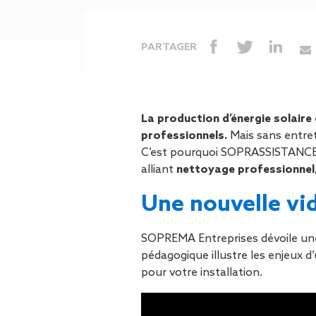
Gestion des Eaux
Pluviales (GEP)
Hygrométrie
PARTAGER
Rafraichissement
adiabatique
Réfection
d’étanchéité
La production d’énergie solair
Toiture
professionnels.
photovoltaïque
Mais sans entret
C’est pourquoi SOPRASSISTANCE,
Toitures blanches
alliant
réflectives
nettoyage professionnel,
Travaux sur
Une nouvelle vid
amiante/Désamiantage
Végétalisation de
toiture
SOPREMA Entreprises dévoile u
Ventilation naturelle
pédagogique illustre les enjeux d
pour votre installation.