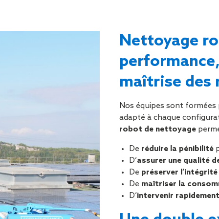
Nettoyage ro
performance,
maîtrise des
Nos équipes sont formées p
adapté à chaque configurat
robot de nettoyage
perme
De
réduire la pénibilité
p
D’
assurer une qualité
De
préserver l’intégrit
De
maîtriser la consom
D’
intervenir rapidemen