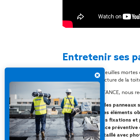
Entretenir ses p
La poussière, les feuilles mortes
et affecter la structure de la toi
Chez SOPRASSISTANCE, nous 
Le
nettoyage des panneaux s
L’
élimination des éléments o
L’
inspection des fixations et
Une
maintenance préventive 
Un
rapport détaillé avec ph