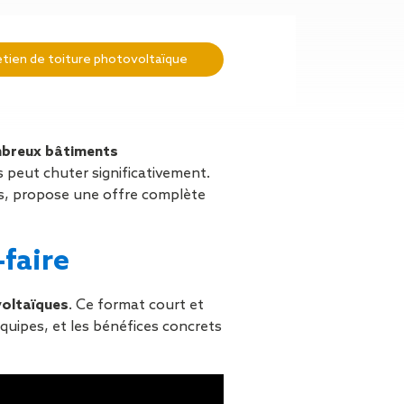
n de toit
ssible
n de
tretien de toiture photovoltaïque
rasse
n de
 amiante
ombreux bâtiments
n de
 peut chuter significativement.
s, propose une offre complète
ïque
n de
étalisée
-faire
n des
ns d’eau
phoïde
voltaïques
. Ce format court et
ravaux de
quipes, et les bénéfices concrets
he de