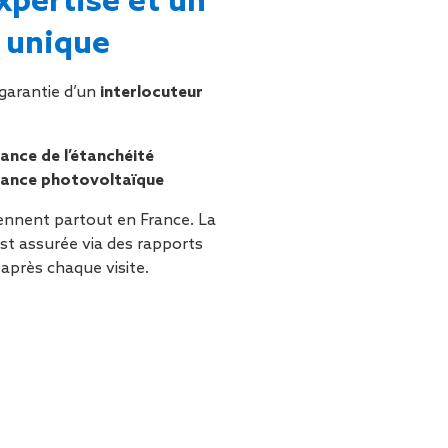
xpertise et un
r unique
garantie d’un
interlocuteur
nance de l’étanchéité
nance
photovoltaïque
iennent partout en France. La
est assurée via des rapports
s après chaque visite.