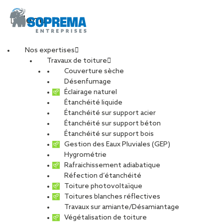
Menu
Nos expertises
Travaux de toiture
cover_article_sucrerie
Couverture sèche
Désenfumage
Éclairage naturel
Étanchéité liquide
PARTAGER
Étanchéité sur support acier
Étanchéité sur support béton
04 janvier 2019
Étanchéité sur support bois
Gestion des Eaux Pluviales (GEP)
Hygrométrie
Rafraichissement adiabatique
Réfection d’étanchéité
Toiture photovoltaïque
Toitures blanches réflectives
Travaux sur amiante/Désamiantage
Végétalisation de toiture