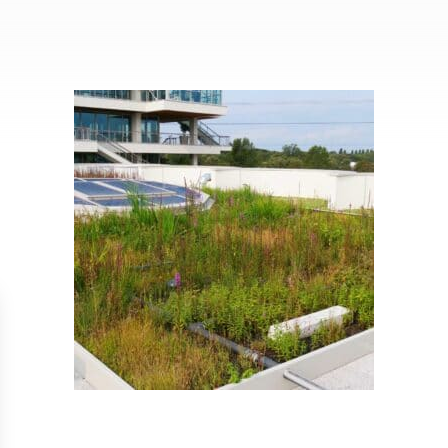
Isolation
Métallerie –
Entretie
Thermique par
Serrurerie
plat inacce
l’Extérieur
Entretie
Perméabilité
toiture-ter
à l’air
accessible
Entretie
toiture en
Entretie
toiture
photovolta
Entretie
toiture vég
Entretie
installatio
pluviale si
Petits t
toiture
Recherc
fuites