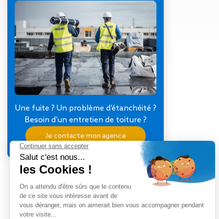
Gestion des Eaux
Pluviales (GEP)
13 janvier 2025
Hygrométrie
Rafraichissement
adiabatique
Réfection
d’étanchéité
Toiture
photovoltaïque
Toitures blanches
Une fuite ? Un problème d’étanchéité ?
réflectives
Besoin d’un entretien de toiture ?
Travaux sur
Je contacte mon agence
amiante/Désamiantage
Végétalisation de
toiture
Ventilation naturelle