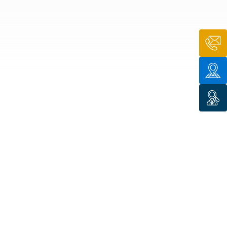
n de toit
ssible
n de
rasse
n de
 amiante
n de
ïque
n de
étalisée
n des
ns d’eau
phoïde
ravaux de
he de