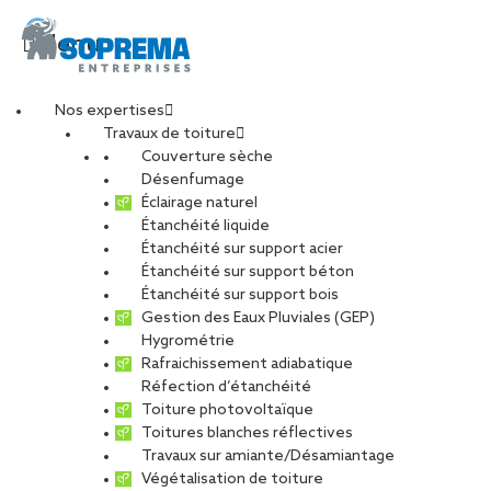
Menu
Nos expertises
Travaux de toiture
Siège OUICARE (209)-
Couverture sèche
Désenfumage
Éclairage naturel
min2
Étanchéité liquide
Étanchéité sur support acier
Étanchéité sur support béton
PARTAGER
Étanchéité sur support bois
Gestion des Eaux Pluviales (GEP)
Hygrométrie
Rafraichissement adiabatique
24 février 2025
Réfection d’étanchéité
Toiture photovoltaïque
Toitures blanches réflectives
Travaux sur amiante/Désamiantage
Végétalisation de toiture