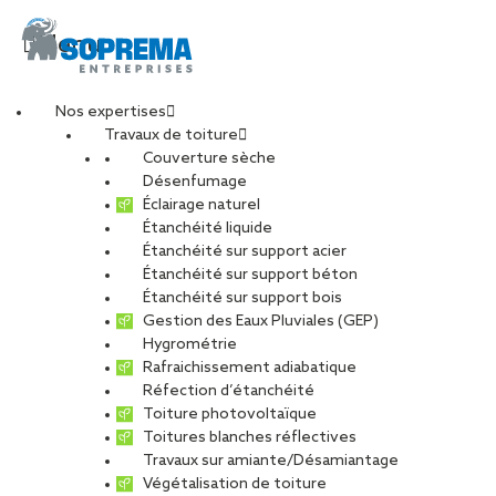
Menu
Nos expertises
Travaux de toiture
toiture_sinistre
Couverture sèche
Désenfumage
Éclairage naturel
Étanchéité liquide
PARTAGER
Étanchéité sur support acier
Étanchéité sur support béton
Étanchéité sur support bois
Gestion des Eaux Pluviales (GEP)
19 septembre 2023
Hygrométrie
Rafraichissement adiabatique
Réfection d’étanchéité
Toiture photovoltaïque
Toitures blanches réflectives
Travaux sur amiante/Désamiantage
Végétalisation de toiture