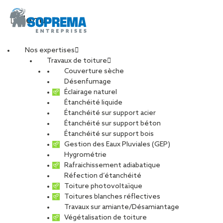
Menu
Nos expertises
Travaux de toiture
Meilleurs voeux et
Couverture sèche
Désenfumage
Éclairage naturel
bonne année 2021 !
Étanchéité liquide
Étanchéité sur support acier
Étanchéité sur support béton
PARTAGER
Étanchéité sur support bois
Gestion des Eaux Pluviales (GEP)
Hygrométrie
04 janvier 2021
Rafraichissement adiabatique
Réfection d’étanchéité
Toiture photovoltaïque
Toutes les équipes SOPREMA Entreprises s’unissent et vous
Toitures blanches réflectives
remercient pour votre fidélité et votre confiance tout au long
Travaux sur amiante/Désamiantage
de l’année passée, et vous présentent leurs meilleurs vœux pour
Végétalisation de toiture
2021.