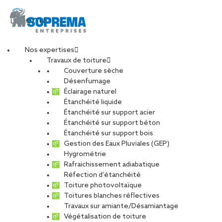
Menu
Nos expertises
Travaux de toiture
img_article_memorial
Couverture sèche
Désenfumage
Éclairage naturel
Étanchéité liquide
PARTAGER
Étanchéité sur support acier
Étanchéité sur support béton
06 juin 2019
Étanchéité sur support bois
Gestion des Eaux Pluviales (GEP)
Hygrométrie
Rafraichissement adiabatique
Réfection d’étanchéité
Toiture photovoltaïque
Toitures blanches réflectives
Travaux sur amiante/Désamiantage
Végétalisation de toiture