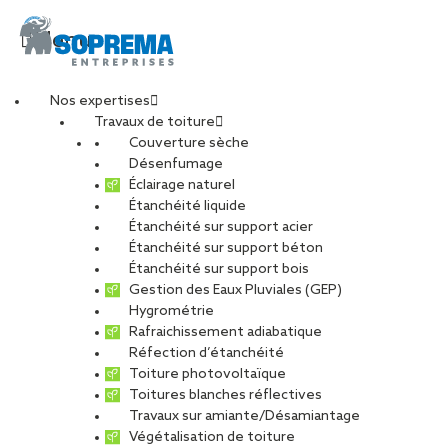
Menu
Nos expertises
Travaux de toiture
L’étanchéité liquide :
Couverture sèche
Désenfumage
Éclairage naturel
des systèmes multi-
Étanchéité liquide
Étanchéité sur support acier
Étanchéité sur support béton
usages
Étanchéité sur support bois
Gestion des Eaux Pluviales (GEP)
Hygrométrie
PARTAGER
Rafraichissement adiabatique
Réfection d’étanchéité
Toiture photovoltaïque
Toitures blanches réflectives
PARTAGER
Travaux sur amiante/Désamiantage
Végétalisation de toiture