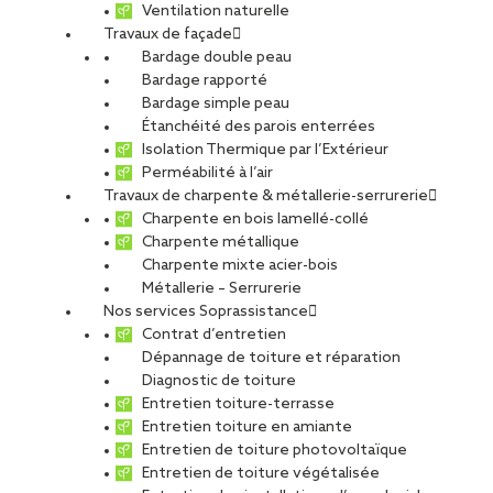
Ventilation naturelle
Travaux de façade
En savoir plus sur nos solutions d'étanchéité liquide
Bardage double peau
Bardage rapporté
Bardage simple peau
Qu’ils soient destinés à la toiture, aux balcons, loggias
Étanchéité des parois enterrées
ou terrasses, les systèmes d’étanchéité liquide (SEL) ont
Isolation Thermique par l’Extérieur
une fonction unique : l’étanchéité à l’eau. Pour ce faire,
Perméabilité à l’air
ils bénéficient de caractéristiques qui leur sont propres,
Travaux de charpente & métallerie-serrurerie
telles la résistance à la fissuration et une
Charpente en bois lamellé-collé
grande élasticité. Des procédés appliqués à froid, qui
Charpente métallique
forment un revêtement étanche, seul système
Charpente mixte acier-bois
d’étanchéité directement circulable, ne nécessitant pas
Métallerie – Serrurerie
de protection lourde.
Nos services Soprassistance
Contrat d’entretien
Par nature, les systèmes d’étanchéité liquide (SEL) ont pour
Dépannage de toiture et réparation
objectif de rendre un support, quel qu’il soit, étanche à l’eau.
Diagnostic de toiture
Contrairement aux revêtements de type asphalte, bitume,
Entretien toiture-terrasse
membrane PVC, EPDM, etc., ces produits se présentent sous
Entretien toiture en amiante
une forme liquide ou pâteuse, appliquée directement sur le
Entretien de toiture photovoltaïque
support. Ils ont l’énorme avantage d’être mis en œuvre à froid,
Entretien de toiture végétalisée
et donc sans développement de flamme ou de chaleur. «