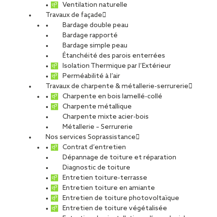
Ventilation naturelle
les derniers projets, la Cour Bareuzai à Dijon, un dossier sur la
Travaux de façade
façade ainsi que le dossier consacré au procédé OMEGA dans
Bardage double peau
So Archi
Bardage rapporté
les acteurs de votre réseau, la Médiathèque Olympe de
Bardage simple peau
Gouges de Strasbourg, le dossier sur la couverture
Étanchéité des parois enterrées
photovoltaïque ainsi qu’un focus sur l’entretien de toiture
Isolation Thermique par l’Extérieur
dans So Vous
Perméabilité à l’air
Travaux de charpente & métallerie-serrurerie
Charpente en bois lamellé-collé
Découvrir le magazine #12
Charpente métallique
Charpente mixte acier-bois
Métallerie – Serrurerie
Nos services Soprassistance
Contrat d’entretien
Dépannage de toiture et réparation
Diagnostic de toiture
Entretien toiture-terrasse
Entretien toiture en amiante
Entretien de toiture photovoltaïque
Entretien de toiture végétalisée