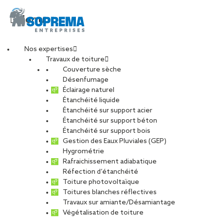
Menu
Nos expertises
Travaux de toiture
Le magazine SO Archi
Couverture sèche
Désenfumage
Éclairage naturel
/ SO Vous Été 2021
Étanchéité liquide
Étanchéité sur support acier
Étanchéité sur support béton
est sorti !
Étanchéité sur support bois
Gestion des Eaux Pluviales (GEP)
Hygrométrie
PARTAGER
Rafraichissement adiabatique
Réfection d’étanchéité
10 juin 2021
Toiture photovoltaïque
Toitures blanches réflectives
Travaux sur amiante/Désamiantage
Dans cette 12ème édition, retrouvez au sommaire :
Végétalisation de toiture