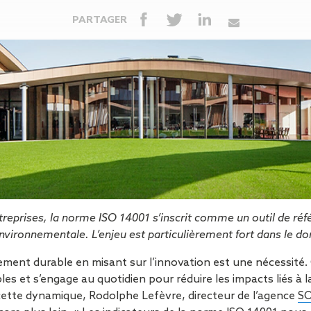
Isolation
Métallerie –
Entretie
Thermique par
Serrurerie
plat inacce
PARTAGER
l’Extérieur
Entretie
Perméabilité
toiture-ter
à l’air
accessible
Entretie
toiture en
Entretie
toiture
photovolta
Entretie
toiture vég
Entretie
installatio
reprises, la norme ISO 14001 s’inscrit comme un outil de ré
pluviale si
vironnementale. L’enjeu est particulièrement fort dans le do
Petits t
ent durable en misant sur l’innovation est une nécessité. C
toiture
 et s’engage au quotidien pour réduire les impacts liés à la
Recherc
 cette dynamique, Rodolphe Lefèvre, directeur de l’agence
SO
fuites