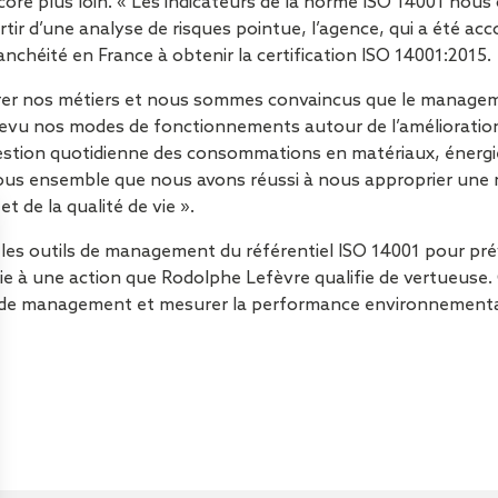
encore plus loin. « Les indicateurs de la norme ISO 14001 no
Sécurisa
artir d’une analyse de risques pointue, l’agence, qui a été a
toiture
anchéité en France à obtenir la certification ISO 14001:2015.
er nos métiers et nous sommes convaincus que le manageme
revu nos modes de fonctionnements autour de l’amélioration
gestion quotidienne des consommations en matériaux, énergie
st tous ensemble que nous avons réussi à nous approprier une
et de la qualité de vie ».
 les outils de management du référentiel ISO 14001 pour préve
ie à une action que Rodolphe Lefèvre qualifie de vertueuse.
e de management et mesurer la performance environnementa