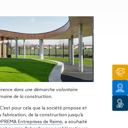
n de toit
ssible
n de
rasse
n de
 amiante
n de
ïque
n de
étalisée
n des
ns d’eau
férence dans une démarche volontaire
phoïde
maine de la construction.
ravaux de
’est pour cela que la société propose et
 fabrication, de la construction jusqu’à
he de
PREMA Entreprises de Reims
, a souhaité