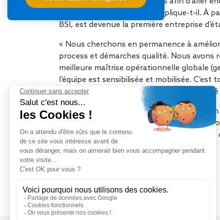
challenger ses collaborateurs afin d’aller 
sous un angle différent », explique-t-il. À p
BSI, est devenue la première entreprise d’ét
« Nous cherchons en permanence à amélior
process et démarches qualité. Nous avons 
meilleure maîtrise opérationnelle globale (
l’équipe est sensibilisée et mobilisée. C’e
au profit de la rentabilité, de la productivité 
L’agence rémoise
exploite ainsi au quotidien
environnement immédiat. Elle a ouvert la vo
vérifier le bon fonctionnement du systèm