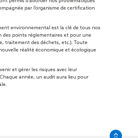
us ont permis d’aborder nos problématiques
tion de
ccompagnée par l’organisme de certification
nt environnemental est la clé de tous nos
 des points réglementaires et pour une
, traitement des déchets, etc.). Toute
 nouvelle réalité économique et écologique
nir et gérer les risques avec leur
 Chaque année, un audit aura lieu pour
le.