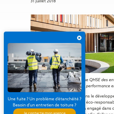
Gestion des Eaux
31 juillet 2018
Pluviales (GEP)
Hygrométrie
Rafraichissement
adiabatique
Réfection
d’étanchéité
Toiture
photovoltaïque
Toitures blanches
réflectives
Travaux sur
amiante/Désamiantage
Végétalisation de
Élément moteur de la politique QHSE des ent
toiture
d’amélioration continue de la performance en
Ventilation naturelle
Pour SOPREMA, s’investir dans le développem
Une fuite ? Un problème d’étanchéité ?
met en oeuvre des solutions éco-responsables
Besoin d’un entretien de toiture ?
l’utilisation du bâtiment. Déjà engagé dans
Je contacte mon agence