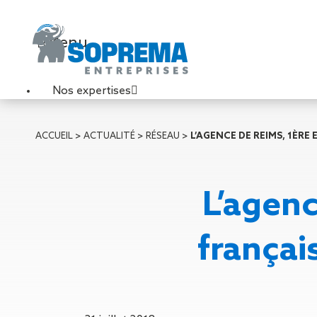
Menu
Nos expertises
Travaux de toiture
ACCUEIL
>
ACTUALITÉ
>
RÉSEAU
>
L’AGENCE DE REIMS, 1ÈRE
Couverture sèche
Désenfumage
Éclairage naturel
L’agenc
Étanchéité liquide
Étanchéité sur support
acier
françai
Étanchéité sur support
béton
Étanchéité sur support
bois