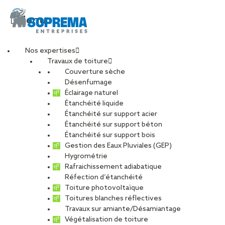
Menu
Nos expertises
Travaux de toiture
Couverture sèche
5
Désenfumage
Éclairage naturel
Étanchéité liquide
PARTAGER
Étanchéité sur support acier
Étanchéité sur support béton
30 novembre 2021
Étanchéité sur support bois
Gestion des Eaux Pluviales (GEP)
Hygrométrie
Rafraichissement adiabatique
Réfection d’étanchéité
Toiture photovoltaïque
Toitures blanches réflectives
Travaux sur amiante/Désamiantage
Végétalisation de toiture