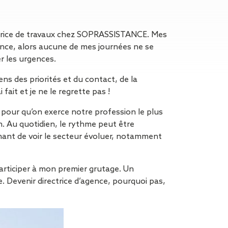
n de toit
ssible
n de
ctrice de travaux chez SOPRASSISTANCE. Mes
rasse
gence, alors aucune de mes journées ne se
r les urgences.
n de
 amiante
ns des priorités et du contact, de la
n de
 fait et je ne le regrette pas !
ïque
 pour qu’on exerce notre profession le plus
n de
 Au quotidien, le rythme peut être
étalisée
nnant de voir le secteur évoluer, notamment
n des
ns d’eau
participer à mon premier grutage. Un
phoïde
e. Devenir directrice d’agence, pourquoi pas,
ravaux de
he de