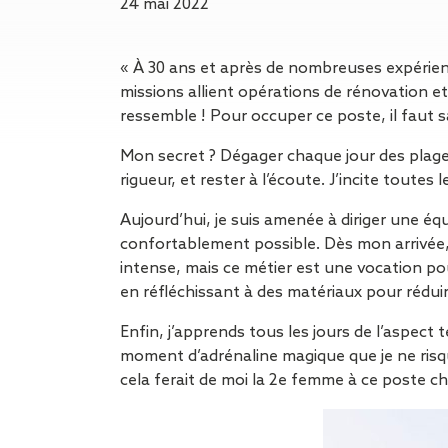
Gestion des Eaux
24 mai 2022
Pluviales (GEP)
Hygrométrie
« À 30 ans et après de nombreuses expérie
Rafraichissement
missions allient opérations de rénovation e
adiabatique
ressemble ! Pour occuper ce poste, il faut s
Réfection
d’étanchéité
Mon secret ? Dégager chaque jour des plages 
Toiture
rigueur, et rester à l’écoute. J’incite toutes 
photovoltaïque
Toitures blanches
Aujourd’hui, je suis amenée à diriger une é
réflectives
confortablement possible. Dès mon arrivée
Travaux sur
intense, mais ce métier est une vocation pou
amiante/Désamiantage
en réfléchissant à des matériaux pour rédui
Végétalisation de
Enfin, j’apprends tous les jours de l’aspec
toiture
moment d’adrénaline magique que je ne risque 
Ventilation naturelle
cela ferait de moi la 2e femme à ce poste 