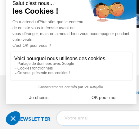
Tél
:
03 88 79 84 00
contact@soprema-entreprises
NEWSLETTER
J'autorise SOPREMA Entreprises 
Notre réseau