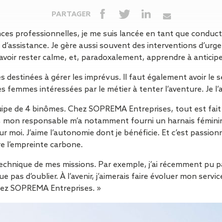
Isolation
Métallerie –
Entretie
Thermique par
Serrurerie
plat inacce
PARTAGER
l’Extérieur
Entretie
nces professionnelles, je me suis lancée en tant que condu
Perméabilité
toiture-ter
t d’assistance. Je gère aussi souvent des interventions d’ur
à l’air
accessible
avoir rester calme, et, paradoxalement, apprendre à anticipe
Entretie
toiture en
destinées à gérer les imprévus. Il faut également avoir le se
Entretie
les femmes intéressées par le métier à tenter l’aventure. Je l’ai
toiture
photovolta
quipe de 4 binômes. Chez SOPREMA Entreprises, tout est fait
Entretie
, mon responsable m’a notamment fourni un harnais féminin.
toiture vég
r moi. J’aime l’autonomie dont je bénéficie. Et c’est passio
Entretie
re l’empreinte carbone.
installatio
t technique de mes missions. Par exemple, j’ai récemment pu 
pluviale si
pas d’oublier. À l’avenir, j’aimerais faire évoluer mon servic
Petits t
chez SOPREMA Entreprises. »
toiture
Recherc
fuites