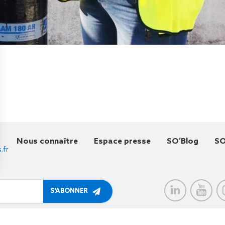
Nous connaître
Espace presse
SO’Blog
SO
.fr
à me communiquer des