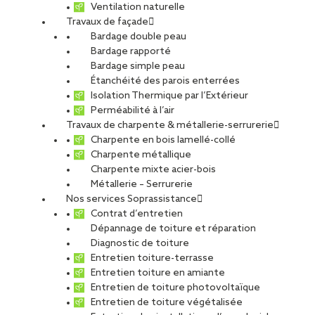
Ventilation naturelle
Chartres
est engagée dans la restructuration et l’extension du
Travaux de façade
lycée Jehan de Beauce
, du nom de l’architecte français du XVIe
Bardage double peau
siècle connu pour ses travaux d’architecture religieuse. Le projet,
Bardage rapporté
conçu par Giroux-Pichon et Ostinato, est guidé par une double
Bardage simple peau
exigence architecturale : afficher sa modernité et gagner en
Étanchéité des parois enterrées
luminosité ainsi qu’en aération. « Sur les toitures des bâtiments,
Isolation Thermique par l’Extérieur
nos équipes ont installé dix verrières et douze sheds laissant
Perméabilité à l’air
entrer la lumière au cœur des ateliers techniques. Les façades
Travaux de charpente & métallerie-serrurerie
sont habillées de longs bandeaux translucides réalisés avec un
Charpente en bois lamellé-collé
bardage double-peau en polycarbonate alvéolaire pour garantir
Charpente métallique
leur étanchéité à l’air », insiste Charles-Edouard Roux, directeur
Charpente mixte acier-bois
de l’agence.
Métallerie – Serrurerie
Nos services Soprassistance
Côté esthétisme, les sheds imposent à la toiture ses formes en
Contrat d’entretien
dents de scie pour un clin d’oeil assumé à l’architecture
Dépannage de toiture et réparation
industrielle moderne. Autre atout : la toiture végétalisée. 2 400
Diagnostic de toiture
m² de végétation SOPRANATURE® ToundraBox reposent sur des
Entretien toiture-terrasse
bacs acoustiques en acier perforé et sur une double couche
Entretien toiture en amiante
d’isolant thermique à base de laine de roche et de polystyrène. «
Entretien de toiture photovoltaïque
Ce type de végétation sur une si grande surface est rare. C’est
Entretien de toiture végétalisée
une belle réussite ! », avance Charles-Edouard Roux. La fin des