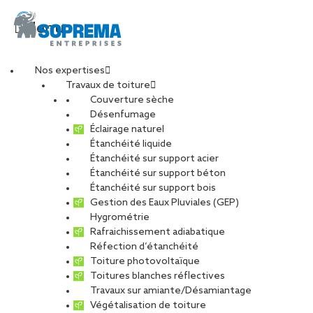
Menu
Nos expertises
Travaux de toiture
Et la lumière fut…
Couverture sèche
Désenfumage
Éclairage naturel
Étanchéité liquide
PARTAGER
Étanchéité sur support acier
Étanchéité sur support béton
11 février 2019
Étanchéité sur support bois
Gestion des Eaux Pluviales (GEP)
Hygrométrie
Rafraichissement adiabatique
Réfection d’étanchéité
Toiture photovoltaïque
Toitures blanches réflectives
Travaux sur amiante/Désamiantage
Végétalisation de toiture
Depuis bientôt deux ans, l’agence
SOPREMA Entreprises de