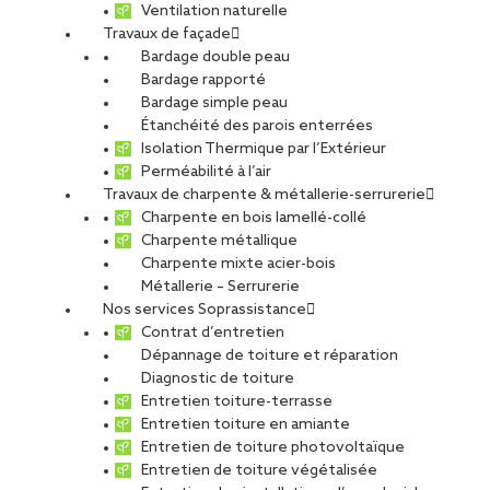
matières premières naturelles, le fer et le carbone. Il existe trois
Ventilation naturelle
grandes familles d’aciers : les aciers non-alliés, les aciers
Travaux de façade
faiblement alliés et les aciers fortement alliés. Les produits en acier
Bardage double peau
utilisés en construction métallique présentent des caractéristiques
Bardage rapporté
mécaniques et physiques qui interviennent dans les calculs de
Bardage simple peau
résistance des matériaux. En neuf comme en réhabilitation, ce
Étanchéité des parois enterrées
type d’ouvrage répond à des problématiques de charges, de
Isolation Thermique par l’Extérieur
résistance, de volumes et d’esthétisme.
Perméabilité à l’air
Travaux de charpente & métallerie-serrurerie
Charpente en bois lamellé-collé
Charpente métallique
Charpente mixte acier-bois
Métallerie – Serrurerie
Nos services Soprassistance
Matériau de l’éco-construction indéfiniment recyclable, l’acier est
Contrat d’entretien
présent dans toutes les typologies d’ouvrages des plus simples
Dépannage de toiture et réparation
aux plus complexes : immeubles de bureaux, industries et
Diagnostic de toiture
logistiques, logements, réservoirs, lieux d’enseignement,
Entretien toiture-terrasse
équipements sportifs, culturels et de loisirs, gares et aéroports,
Entretien toiture en amiante
ponts et passerelles. Basée sur la distribution des efforts, avec
Entretien de toiture photovoltaïque
une précision millimétrée, la charpente métallique tient à une
Entretien de toiture végétalisée
spécificité. Jamais isolée du reste de la construction, elle est