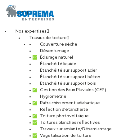
Menu
Nos expertises
Travaux de toiture
Les grandes lignes de
Couverture sèche
Désenfumage
Éclairage naturel
la charpente
Étanchéité liquide
Étanchéité sur support acier
Étanchéité sur support béton
métallique
Étanchéité sur support bois
Gestion des Eaux Pluviales (GEP)
Hygrométrie
PARTAGER
Rafraichissement adiabatique
Réfection d’étanchéité
11 octobre 2017
Toiture photovoltaïque
Toitures blanches réflectives
Travaux sur amiante/Désamiantage
L’acier est un alliage métallique issu de la transformation de
Végétalisation de toiture