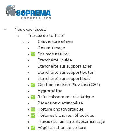
Menu
Nos expertises
Travaux de toiture
Image chantier
Couverture sèche
Désenfumage
Éclairage naturel
Étanchéité liquide
PARTAGER
Étanchéité sur support acier
Étanchéité sur support béton
08 janvier 2026
Étanchéité sur support bois
Gestion des Eaux Pluviales (GEP)
Hygrométrie
Rafraichissement adiabatique
Réfection d’étanchéité
Toiture photovoltaïque
Toitures blanches réflectives
Travaux sur amiante/Désamiantage
Végétalisation de toiture