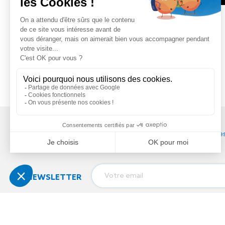
Tél
:
03 88 79 84 00
contact@soprema-entreprises
NEWSLETTER
J'autorise SOPREMA Entreprises 
Notre réseau
informations par email sur les actu