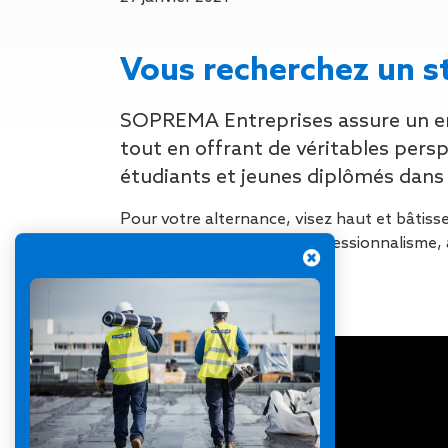
Gestion des Eaux
Pluviales (GEP)
Hygrométrie
Vous recherchez un s
Rafraichissement
adiabatique
SOPREMA Entreprises assure un en
Réfection
d’étanchéité
tout en offrant de véritables pers
Toiture
étudiants et jeunes diplômés dans 
photovoltaïque
Toitures blanches
Pour votre alternance, visez haut et bâtiss
réflectives
Engagement, ambition, professionnalisme, 
Travaux sur
recrutement@soprema.fr
amiante/Désamiantage
Végétalisation de
toiture
Ventilation naturelle