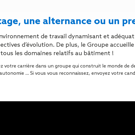
Isolation
Métallerie –
Entretie
Thermique par
Serrurerie
plat inacce
l’Extérieur
Entretie
tage, une alternance ou un pr
Perméabilité
toiture-ter
à l’air
accessible
vironnement de travail dynamisant et adéquat 
Entretie
toiture en
pectives d’évolution. De plus, le Groupe accuei
Entretie
tous les domaines relatifs au bâtiment !
toiture
photovolta
ez votre carrière dans un groupe qui construit le monde de d
Entretie
autonomie … Si vous vous reconnaissez, envoyez votre candi
toiture vég
Entretie
installatio
pluviale si
Petits t
toiture
Recherc
fuites