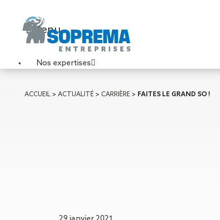
Menu
Nos expertises
Travaux de toiture
ACCUEIL
>
ACTUALITÉ
>
CARRIÈRE
>
FAITES LE GRAND SO !
Couverture sèche
Désenfumage
Éclairage naturel
Étanchéité liquide
Étanchéité sur support
acier
Étanchéité sur support
béton
Étanchéité sur support
bois
29 janvier 2021