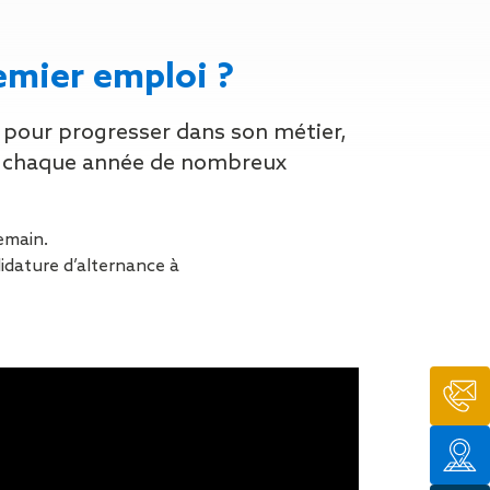
n de toit
ssible
n de
emier emploi ?
rasse
pour progresser dans son métier,
n de
 amiante
lle chaque année de nombreux
n de
ïque
emain.
n de
dature d’alternance à
étalisée
n des
ns d’eau
phoïde
ravaux de
he de