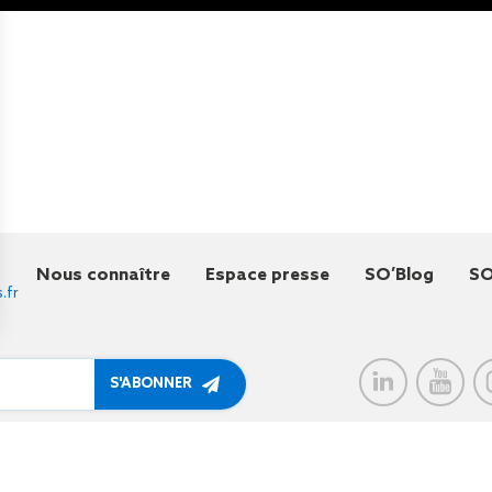
Nous connaître
Espace presse
SO’Blog
SO
.fr
à me communiquer des
alités et services du Groupe.