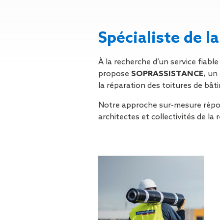
Gestion des Eaux
Pluviales (GEP)
Hygrométrie
Spécialiste de 
Rafraichissement
adiabatique
Réfection
À la recherche d’un service fiable 
d’étanchéité
propose
SOPRASSISTANCE
, un
Toiture
la réparation des toitures de bât
photovoltaïque
Notre approche sur-mesure répond
Toitures blanches
architectes et collectivités de la 
réflectives
Travaux sur
amiante/Désamiantage
Végétalisation de
toiture
Ventilation naturelle