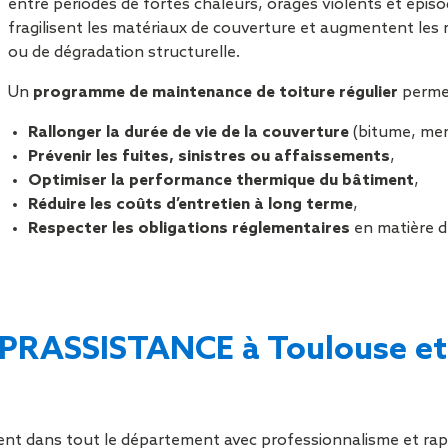
entre périodes de fortes chaleurs, orages violents et épiso
Sécurisa
fragilisent les matériaux de couverture et augmentent les ris
toiture
ou de dégradation structurelle.
Un
programme de maintenance de toiture régulier
permet
Rallonger la durée de vie de la couverture
(bitume, mem
Prévenir les fuites, sinistres ou affaissements
,
Optimiser la performance thermique du bâtiment
,
Réduire les coûts d’entretien à long terme
,
Respecter les obligations réglementaires
en matière d
OPRASSISTANCE à Toulouse et
ent dans tout le département avec professionnalisme et rapi