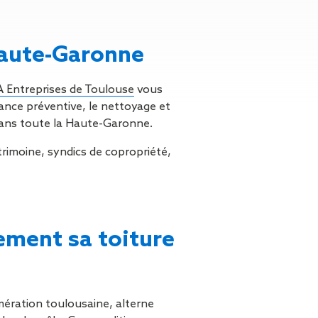
n de toit
ssible
n de
Haute-Garonne
rasse
n de
Entreprises de Toulouse
vous
 amiante
ance préventive, le nettoyage et
n de
s dans toute la Haute-Garonne.
rimoine, syndics de copropriété,
ïque
n de
étalisée
n des
ns d’eau
ement sa toiture
phoïde
ravaux de
he de
lomération toulousaine, alterne