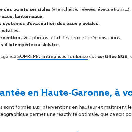
le des points sensibles
(étanchéité, relevés, évacuations…),
neaux, lanterneaux
,
 systèmes d’évacuation des eaux pluviales
,
onstatés
,
ervention
avec photos, état des lieux et préconisations,
s d’intempérie ou sinistre
.
l’agence
SOPREMA Entreprises Toulouse
est
certifiée SGS
, 
antée en Haute-Garonne, à vo
 sont formés aux interventions en hauteur et maîtrisent les
 géographique permet une réactivité optimale, que ce soit p