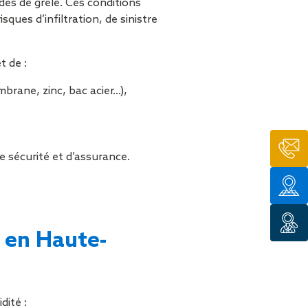
des de grêle. Ces conditions
tion de
ques d’infiltration, de sinistre
 de :
brane, zinc, bac acier…),
e sécurité et d’assurance.
 en Haute-
dité :