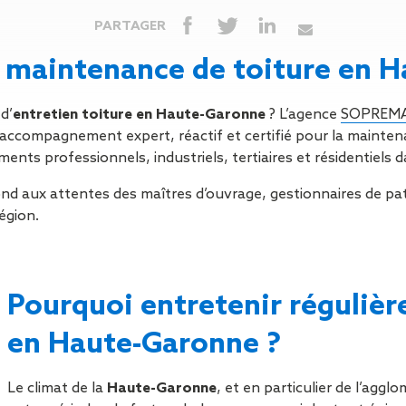
Isolation
Métallerie –
Entretie
Thermique par
Serrurerie
plat inacce
PARTAGER
l’Extérieur
Entretie
la maintenance de toiture en 
Perméabilité
toiture-ter
à l’air
accessible
Entretie
d’
entretien toiture en Haute-Garonne
? L’agence
SOPREMA 
toiture en
 accompagnement expert, réactif et certifié pour la mainten
Entretie
iments professionnels, industriels, tertiaires et résidentiel
toiture
 aux attentes des maîtres d’ouvrage, gestionnaires de pat
photovolta
région.
Entretie
toiture vég
Entretie
installatio
Pourquoi entretenir régulièr
pluviale si
Petits t
en Haute-Garonne ?
toiture
Recherc
Le climat de la
Haute-Garonne
, et en particulier de l’agg
fuites