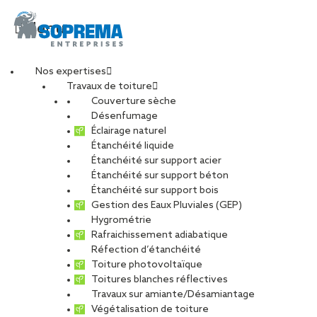
Menu
Nos expertises
Travaux de toiture
entretien-toiture (2)
Couverture sèche
Désenfumage
Éclairage naturel
Étanchéité liquide
PARTAGER
Étanchéité sur support acier
Étanchéité sur support béton
16 décembre 2025
Étanchéité sur support bois
Gestion des Eaux Pluviales (GEP)
Hygrométrie
Rafraichissement adiabatique
Réfection d’étanchéité
Toiture photovoltaïque
Toitures blanches réflectives
Travaux sur amiante/Désamiantage
Végétalisation de toiture