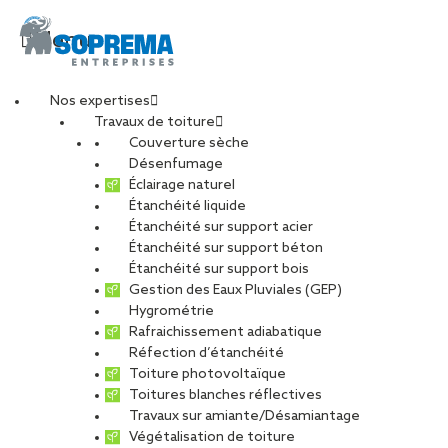
Menu
Nos expertises
Travaux de toiture
entretien-toiture (15)
Couverture sèche
Désenfumage
Éclairage naturel
Étanchéité liquide
PARTAGER
Étanchéité sur support acier
Étanchéité sur support béton
16 décembre 2025
Étanchéité sur support bois
Gestion des Eaux Pluviales (GEP)
Hygrométrie
Rafraichissement adiabatique
Réfection d’étanchéité
Toiture photovoltaïque
Toitures blanches réflectives
Travaux sur amiante/Désamiantage
Végétalisation de toiture