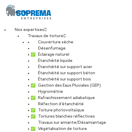
Menu
Nos expertises
Travaux de toiture
portrait_WHITE_JULIE
Couverture sèche
Désenfumage
Éclairage naturel
min
Étanchéité liquide
Étanchéité sur support acier
Étanchéité sur support béton
PARTAGER
Étanchéité sur support bois
Gestion des Eaux Pluviales (GEP)
Hygrométrie
30 juin 2025
Rafraichissement adiabatique
Réfection d’étanchéité
Toiture photovoltaïque
Toitures blanches réflectives
Travaux sur amiante/Désamiantage
Végétalisation de toiture