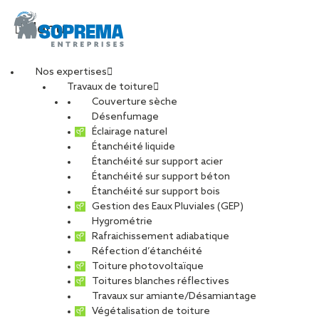
Menu
Nos expertises
Travaux de toiture
Entretenez votre
Couverture sèche
Désenfumage
Éclairage naturel
toiture en Gironde
Étanchéité liquide
Étanchéité sur support acier
Étanchéité sur support béton
avec
Étanchéité sur support bois
Gestion des Eaux Pluviales (GEP)
SOPRASSISTANCE
Hygrométrie
Rafraichissement adiabatique
Réfection d’étanchéité
Bordeaux
Toiture photovoltaïque
Toitures blanches réflectives
Travaux sur amiante/Désamiantage
PARTAGER
Végétalisation de toiture