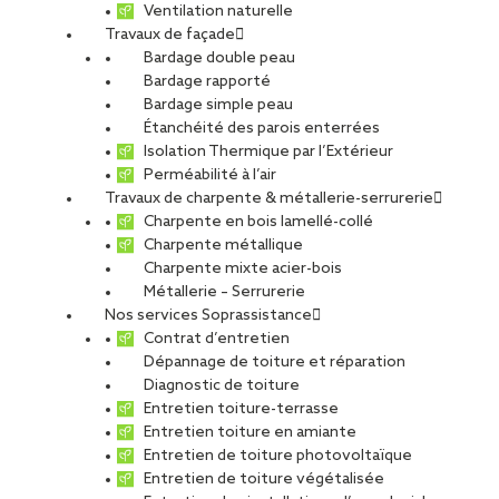
Ventilation naturelle
Travaux de façade
Bardage double peau
Bardage rapporté
Vous êtes gestionnaire de patrimoine, syndic de copropriété,
Bardage simple peau
maître d’ouvrage ou responsable technique en Gironde ?
Étanchéité des parois enterrées
L’entretien régulier de vos toitures est indispensable pour
Isolation Thermique par l’Extérieur
garantir la durabilité de vos bâtiments, limiter les risques
Perméabilité à l’air
d’infiltration et préserver la valeur de votre patrimoine.
Travaux de charpente & métallerie-serrurerie
Charpente en bois lamellé-collé
Basée à Eysines, l’agence SOPREMA Entreprises propose, via
Charpente métallique
son service dédié
SOPRASSISTANCE
, un accompagnement
Charpente mixte acier-bois
complet pour l’
entretien, la maintenance et la pérennité
Métallerie – Serrurerie
de vos toitures
en Gironde.
Nos services Soprassistance
Contrat d’entretien
Dépannage de toiture et réparation
Une expertise locale au
Diagnostic de toiture
Entretien toiture-terrasse
service de vos toitures
Entretien toiture en amiante
Entretien de toiture photovoltaïque
Implantées au cœur de la région bordelaise, nos équipes
Entretien de toiture végétalisée
connaissent parfaitement les particularités climatiques et