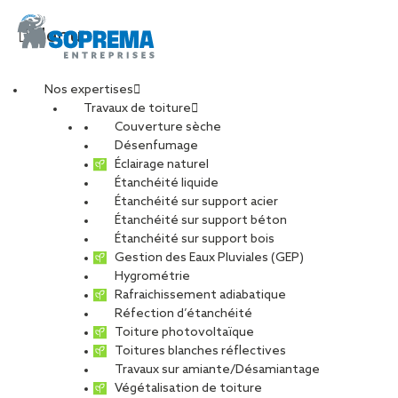
Menu
Nos expertises
Travaux de toiture
Entretien de toiture à
Couverture sèche
Désenfumage
Éclairage naturel
Quimper : la
Étanchéité liquide
Étanchéité sur support acier
Étanchéité sur support béton
tranquillité durable
Étanchéité sur support bois
Gestion des Eaux Pluviales (GEP)
avec
Hygrométrie
Rafraichissement adiabatique
Réfection d’étanchéité
SOPRASSISTANCE
Toiture photovoltaïque
Toitures blanches réflectives
Travaux sur amiante/Désamiantage
PARTAGER
Végétalisation de toiture