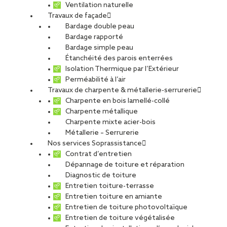
Ventilation naturelle
Travaux de façade
Bardage double peau
Bardage rapporté
Des toitures préservées face
Bardage simple peau
Étanchéité des parois enterrées
aux intempéries du Finistère
Isolation Thermique par l’Extérieur
Perméabilité à l’air
À
Quimper
,
Concarneau
,
Pont-l’Abbé
,
Douarnenez
ou
Travaux de charpente & métallerie-serrurerie
ailleurs dans le
Finistère (29)
, les toitures sont fortement
Charpente en bois lamellé-collé
sollicitées par un climat océanique exigeant : vents
Charpente métallique
dominants, pluies fréquentes, embruns salins, variations
Charpente mixte acier-bois
thermiques.
Métallerie – Serrurerie
Sans entretien adapté, les risques d’infiltration, de
Nos services Soprassistance
décollement de membranes ou de corrosion s’intensifient
Contrat d’entretien
rapidement.
Dépannage de toiture et réparation
Diagnostic de toiture
Avec
SOPRASSISTANCE
, le service dédié de
SOPREMA
Entretien toiture-terrasse
Entreprises Quimper
, vous bénéficiez d’une solution fiable,
Entretien toiture en amiante
locale et réactive pour préserver l’intégrité de vos bâtiments.
Entretien de toiture photovoltaïque
Entretien de toiture végétalisée