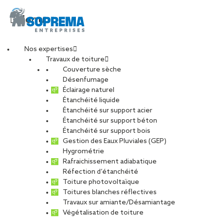
Menu
Nos expertises
Travaux de toiture
Entretien toiture
Couverture sèche
Désenfumage
Éclairage naturel
Charente-Maritime :
Étanchéité liquide
Étanchéité sur support acier
Étanchéité sur support béton
faites confiance à
Étanchéité sur support bois
Gestion des Eaux Pluviales (GEP)
SOPRASSISTANCE
Hygrométrie
Rafraichissement adiabatique
Réfection d’étanchéité
Saintes
Toiture photovoltaïque
Toitures blanches réflectives
Travaux sur amiante/Désamiantage
PARTAGER
Végétalisation de toiture