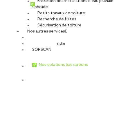
Entretien des installations d’eau pluviale
Île d’Oléron…) pour préserver vos couvertures dans la durée.
siphoïde
Petits travaux de toiture
Recherche de fuites
Sécurisation de toiture
Nos autres services
Sécurité Incendie
SOPSCAN
Nos solutions bas carbone