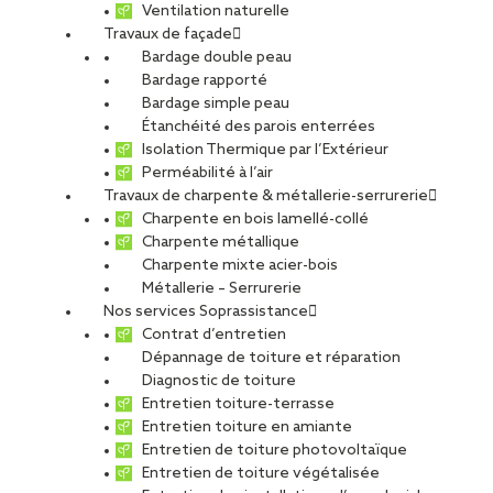
Ventilation naturelle
Travaux de façade
Bardage double peau
Bardage rapporté
Un service expert pour
Bardage simple peau
Étanchéité des parois enterrées
l’entretien de toiture à Saintes
Isolation Thermique par l’Extérieur
et dans toute la Charente-
Perméabilité à l’air
Travaux de charpente & métallerie-serrurerie
Maritime
Charpente en bois lamellé-collé
Charpente métallique
Vous recherchez un
spécialiste de l’entretien toiture à
Charpente mixte acier-bois
Saintes
ou dans le département de la
Charente-Maritime
?
Métallerie – Serrurerie
L’agence
SOPREMA Entreprises Saintes
vous accompagne
Nos services Soprassistance
avec son service dédié
SOPRASSISTANCE
, certifié et
Contrat d’entretien
reconnu pour la
maintenance préventive, le nettoyage et
Dépannage de toiture et réparation
la réparation des toitures
de bâtiments professionnels,
Diagnostic de toiture
industriels, tertiaires et résidentiels.
Entretien toiture-terrasse
Entretien toiture en amiante
Avec une présence terrain au cœur du territoire saintongeais,
Entretien de toiture photovoltaïque
nos équipes interviennent rapidement sur tout le
Entretien de toiture végétalisée
département (Royan, Rochefort, Jonzac, Saint-Jean-d’Angély,