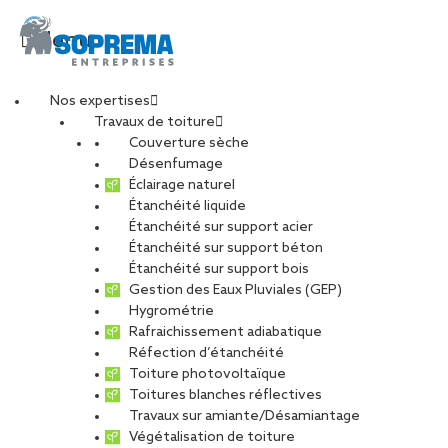
Menu
Nos expertises
Travaux de toiture
Entretien de toiture à
Couverture sèche
Désenfumage
Éclairage naturel
Angers et en Maine-
Étanchéité liquide
Étanchéité sur support acier
Étanchéité sur support béton
et-Loire : prolongez la
Étanchéité sur support bois
Gestion des Eaux Pluviales (GEP)
vie de vos bâtiments
Hygrométrie
Rafraichissement adiabatique
Réfection d’étanchéité
avec
Toiture photovoltaïque
Toitures blanches réflectives
Travaux sur amiante/Désamiantage
SOPRASSISTANCE
Végétalisation de toiture