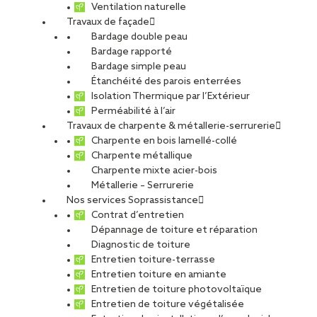
Ventilation naturelle
Travaux de façade
PARTAGER
Bardage double peau
Bardage rapporté
Bardage simple peau
Étanchéité des parois enterrées
Isolation Thermique par l’Extérieur
Protégez durablement vos
Perméabilité à l’air
toitures avec
Travaux de charpente & métallerie-serrurerie
Charpente en bois lamellé-collé
SOPRASSISTANCE Angers
Charpente métallique
Charpente mixte acier-bois
À
Angers
,
Cholet
,
Saumur
ou ailleurs en
Maine-et-Loire
,
Métallerie – Serrurerie
vos toitures sont exposées à des conditions climatiques
Nos services Soprassistance
variées : pluies récurrentes, humidité, vents et écarts de
Contrat d’entretien
température. Sans entretien régulier, les toitures s’usent
Dépannage de toiture et réparation
prématurément, favorisant les infiltrations, les pertes
Diagnostic de toiture
thermiques et les dégradations structurelles.
Entretien toiture-terrasse
Entretien toiture en amiante
Avec
SOPRASSISTANCE
, le service dédié de l’agence
Entretien de toiture photovoltaïque
SOPREMA Entreprises Angers
, bénéficiez d’un
Entretien de toiture végétalisée
accompagnement fiable et structuré pour préserver votre