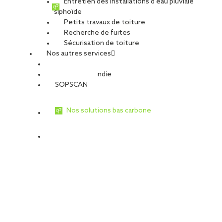
Entretien des installations d’eau pluviale
siphoïde
Petits travaux de toiture
Recherche de fuites
Sécurisation de toiture
Nos autres services
Sécurité Incendie
SOPSCAN
Nos solutions bas carbone
Le robot de nettoyage :
sécurité, fiabilité et précision
Notre robot spécialisé intervient en toiture pour un
nettoyage homogène, sans trace, même dans les zones
complexes d’accès, tout en garantissant sécurité et
performance.