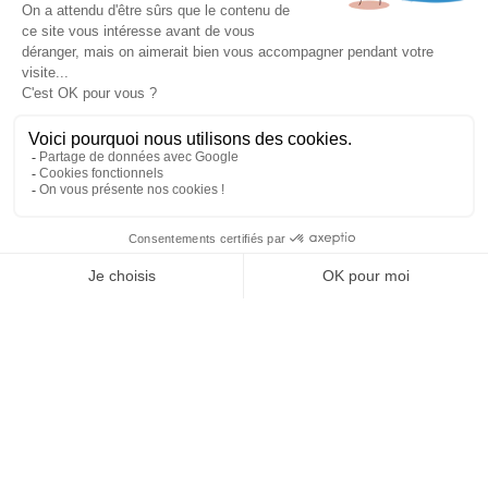
Tél
:
03 88 79 84 00
Une fuite ? Un problème d’étanchéité ? Besoin d’un
contact@soprema-entreprises.fr
entretien de toiture ?
Nous connaître
Espace presse
Je contacte mon agence
SO’Blog
SO Archi / SO Vous
Contact
NEWSLETTER
Notre réseau
Agences
Amiens
Angers
J'autorise SOPREMA Entreprises à me communiquer des
Annecy
informations par email sur les actualités et services du
Avignon
Groupe.
Bayonne