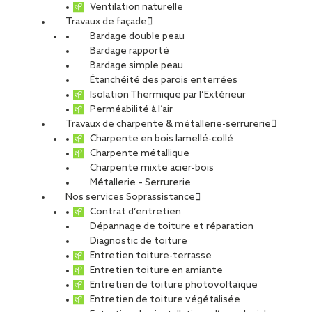
Ventilation naturelle
Travaux de façade
Bardage double peau
Bardage rapporté
Bardage simple peau
Étanchéité des parois enterrées
Isolation Thermique par l’Extérieur
Perméabilité à l’air
Travaux de charpente & métallerie-serrurerie
Charpente en bois lamellé-collé
Charpente métallique
Charpente mixte acier-bois
Métallerie – Serrurerie
Nos services Soprassistance
Contrat d’entretien
Dépannage de toiture et réparation
Diagnostic de toiture
Entretien toiture-terrasse
Réemploi des aciers : comment un
Entretien toiture en amiante
chantier des années 1960 relève le
Entretien de toiture photovoltaïque
défi bas carbone
Entretien de toiture végétalisée