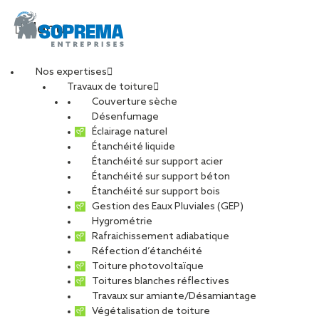
Menu
Nos expertises
Travaux de toiture
SOPREMA
Couverture sèche
Désenfumage
Éclairage naturel
ENTREPRISES Agence
Étanchéité liquide
Étanchéité sur support acier
Étanchéité sur support béton
Clermont-Ferrand
Étanchéité sur support bois
Gestion des Eaux Pluviales (GEP)
TOUS
CARRIÈRE
CHARPENTE
Hygrométrie
Rafraichissement adiabatique
DÉVELOPPEMENT DURABLE
Réfection d’étanchéité
ENTRETIEN ET MAINTENANCE
PHOTOVOLTAÏQUE
Toiture photovoltaïque
Toitures blanches réflectives
RÉNOVATION
RÉSEAU
Travaux sur amiante/Désamiantage
Végétalisation de toiture