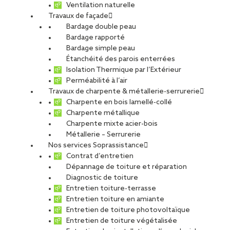
Ventilation naturelle
Travaux de façade
Bardage double peau
Bardage rapporté
Bardage simple peau
Étanchéité des parois enterrées
Isolation Thermique par l’Extérieur
Perméabilité à l’air
Travaux de charpente & métallerie-serrurerie
Charpente en bois lamellé-collé
Charpente métallique
Charpente mixte acier-bois
Métallerie – Serrurerie
Nos services Soprassistance
Contrat d’entretien
Dépannage de toiture et réparation
Diagnostic de toiture
Entretien toiture-terrasse
Réemploi des aciers : comment un
Entretien toiture en amiante
chantier des années 1960 relève le
Entretien de toiture photovoltaïque
défi bas carbone
Entretien de toiture végétalisée