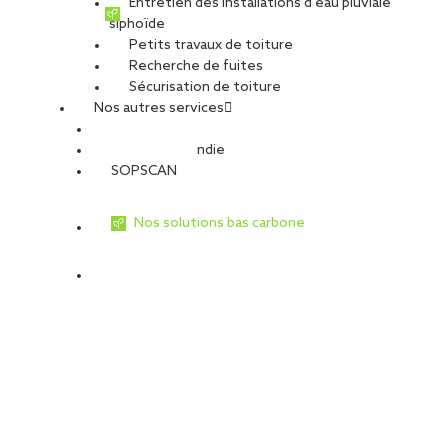
Entretien des installations d’eau pluviale
poutres existantes, en cohérence avec [...]
siphoïde
Petits travaux de toiture
Recherche de fuites
Sécurisation de toiture
Nos autres services
Sécurité Incendie
SOPSCAN
Nos solutions bas carbone
Réfection de toiture à Cestas (33) :
SOPREMA Entreprises valorise les