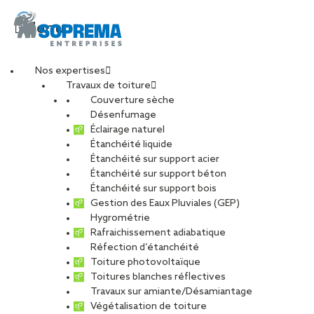
Menu
Nos expertises
Travaux de toiture
Couverture sèche
SMB
Désenfumage
Éclairage naturel
TOUS
CARRIÈRE
CHARPENTE
Étanchéité liquide
Étanchéité sur support acier
DÉVELOPPEMENT DURABLE
Étanchéité sur support béton
ENTRETIEN ET MAINTENANCE
PHOTOVOLTAÏQUE
Étanchéité sur support bois
Gestion des Eaux Pluviales (GEP)
RÉNOVATION
RÉSEAU
Hygrométrie
Rafraichissement adiabatique
Réfection d’étanchéité
Toiture photovoltaïque
Toitures blanches réflectives
Travaux sur amiante/Désamiantage
Végétalisation de toiture