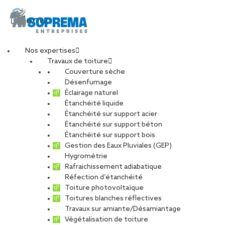
Menu
Nos expertises
Travaux de toiture
logoSopremaSteel_qu
Couverture sèche
Désenfumage
Éclairage naturel
carre
Étanchéité liquide
Étanchéité sur support acier
Étanchéité sur support béton
PARTAGER
Étanchéité sur support bois
Gestion des Eaux Pluviales (GEP)
Hygrométrie
14 février 2025
Rafraichissement adiabatique
Réfection d’étanchéité
Toiture photovoltaïque
Toitures blanches réflectives
Travaux sur amiante/Désamiantage
Végétalisation de toiture