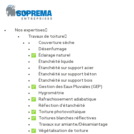
Menu
Nos expertises
Travaux de toiture
1752579940029
Couverture sèche
Désenfumage
Éclairage naturel
Étanchéité liquide
PARTAGER
Étanchéité sur support acier
Étanchéité sur support béton
24 juillet 2025
Étanchéité sur support bois
Gestion des Eaux Pluviales (GEP)
Hygrométrie
Rafraichissement adiabatique
Réfection d’étanchéité
Toiture photovoltaïque
Toitures blanches réflectives
Travaux sur amiante/Désamiantage
Végétalisation de toiture