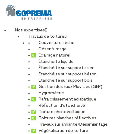
Menu
Nos expertises
Travaux de toiture
Engagés pour vous
Couverture sèche
Désenfumage
Éclairage naturel
dans la sécurisation
Étanchéité liquide
Étanchéité sur support acier
Étanchéité sur support béton
de toiture
Étanchéité sur support bois
Gestion des Eaux Pluviales (GEP)
Hygrométrie
PARTAGER
Rafraichissement adiabatique
Réfection d’étanchéité
18 novembre 2019
Toiture photovoltaïque
Toitures blanches réflectives
Travaux sur amiante/Désamiantage
Sécurisation de toiture, une activité en
Végétalisation de toiture