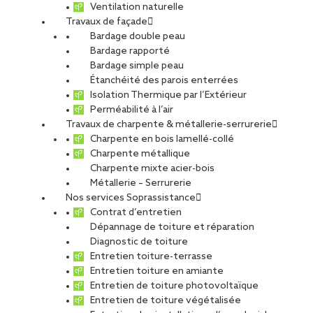
plein essor :
Ventilation naturelle
Travaux de façade
Parce que l’engagement fait partie des gènes de SOPREMA
Bardage double peau
ENTREPRISES, nous renforçons nos compétences techniques et
Bardage rapporté
réglementaires liées à la sécurisation de toiture. Notre démarche
Bardage simple peau
professionnelle et ambitieuse résulte de notre stratégie de
Étanchéité des parois enterrées
diversification au service de nos clients.
Isolation Thermique par l’Extérieur
Perméabilité à l’air
Travaux de charpente & métallerie-serrurerie
Charpente en bois lamellé-collé
Charpente métallique
Charpente mixte acier-bois
Métallerie – Serrurerie
Nos services Soprassistance
Contrat d’entretien
Dépannage de toiture et réparation
Diagnostic de toiture
Entretien toiture-terrasse
Entretien toiture en amiante
Entretien de toiture photovoltaïque
Entretien de toiture végétalisée