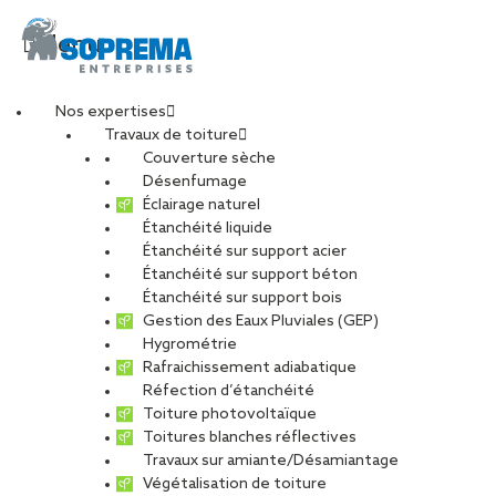
Menu
Nos expertises
Travaux de toiture
visuel dpef
Couverture sèche
Désenfumage
Éclairage naturel
Étanchéité liquide
PARTAGER
Étanchéité sur support acier
Étanchéité sur support béton
29 mai 2024
Étanchéité sur support bois
Gestion des Eaux Pluviales (GEP)
Hygrométrie
Rafraichissement adiabatique
Réfection d’étanchéité
Toiture photovoltaïque
Toitures blanches réflectives
Travaux sur amiante/Désamiantage
Végétalisation de toiture