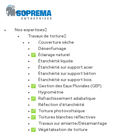
Menu
Nos expertises
Travaux de toiture
lycee-varoquaux-
Couverture sèche
Désenfumage
Éclairage naturel
article-soarchi
Étanchéité liquide
Étanchéité sur support acier
Étanchéité sur support béton
PARTAGER
Étanchéité sur support bois
Gestion des Eaux Pluviales (GEP)
Hygrométrie
30 mai 2018
Rafraichissement adiabatique
Réfection d’étanchéité
Toiture photovoltaïque
Toitures blanches réflectives
Travaux sur amiante/Désamiantage
Végétalisation de toiture