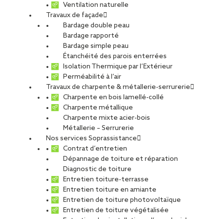
Ventilation naturelle
crucial. Effet complémentaire non négligeable, ils aideront à la
Travaux de façade
réduction des consommations d’énergie liées à la climatisation.
Bardage double peau
Le dérèglement du climat, avec ses vagues de fortes chaleurs de
Bardage rapporté
plus en plus fréquentes, conjugué à la densification et à
Bardage simple peau
l’artificialisation des sols accentue ce qu’on appelle les « îlots de
Étanchéité des parois enterrées
chaleur urbains » (ICU). Les ICU sont des zones urbaines où
Isolation Thermique par l’Extérieur
l’élévation de la température de l’air et des surfaces est
Perméabilité à l’air
beaucoup plus importante par rapport aux zones périurbaines ou
Travaux de charpente & métallerie-serrurerie
rurales, et ceci notamment la nuit. Ce phénomène, observable et
Charpente en bois lamellé-collé
accentué lors des périodes de canicule, a des impacts sur la
Charpente métallique
santé, le bien-être, l’attractivité des villes, les consommations
Charpente mixte acier-bois
énergétiques (climatisation), et la biodiversité animale et
Métallerie – Serrurerie
végétale. Plusieurs facteurs y contribuent, comme l’inertie des
Nos services Soprassistance
matériaux de construction des bâtiments, des voiries et autres
Contrat d’entretien
infrastructures, la minéralité des sols et l’absence de végétaux,
Dépannage de toiture et réparation
les dégagements de chaleur issus de l’activité (système de
Diagnostic de toiture
climatisation, industries, moteur de voiture, etc.). Sans oublier, la
Entretien toiture-terrasse
conception même des villes – voies de circulation importantes –
Entretien toiture en amiante
et tous les phénomènes entravant la convection… L’exemple de
Entretien de toiture photovoltaïque
la climatisation est très parlant : plus il fait chaud, plus on
Entretien de toiture végétalisée
climatise, mais plus on climatise, plus on réchauffe l’air à