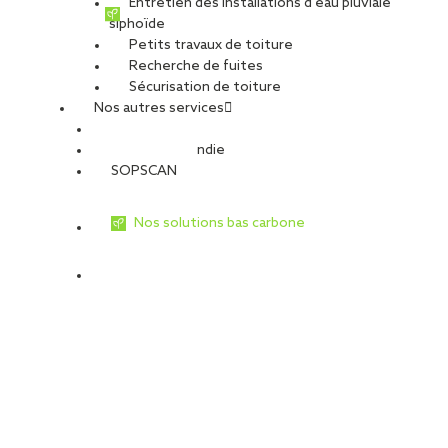
Entretien des installations d’eau pluviale
l’extérieur. Et plus on consomme d’énergie, plus on émet de gaz à
siphoïde
effet de serre, facteur de réchauffement climatique.
Petits travaux de toiture
Recherche de fuites
Les élus prennent conscience de cette problématique et des
Sécurisation de toiture
enjeux qui y sont liés. Des recherches sont en cours, notamment
Nos autres services
des modélisations pour comprendre le phénomène et trouver
des solutions adaptées pour l’atténuer. D’ores et déjà, on sait
Sécurité Incendie
que parmi les facteurs influents sur les ICU, certains matériaux
SOPSCAN
utilisés en revêtements de façade et de toiture ont un impact.
Ceux-ci stockent la chaleur pendant la journée – 15 à 30 % de plus
que dans les zones rurales (source Cerema) – et la « relarguent »
Nos solutions bas carbone
la nuit. Résultat : les températures extérieures nocturnes ne
baissent pas, d’où l’inconfort – et c’est un euphémisme – pour les
habitants. Cet écart entre villes et campagnes peut aller de 2 à
7°C, voire 10°C en période de canicule.
TOITURES FRAÎCHES
Pour autant, il n’y a pas de fatalité : des moyens existent pour
atténuer, sinon supprimer, ces îlots de chaleur. Entre autres
solutions, recourir à certains matériaux aux propriétés adaptées.
Et ceux de toitures, plus particulièrement dédiés aux toitures-