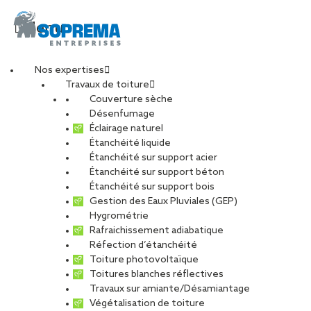
Menu
Nos expertises
Travaux de toiture
infographie-choix-
Couverture sèche
Désenfumage
Éclairage naturel
soprassistance-
Étanchéité liquide
Étanchéité sur support acier
Étanchéité sur support béton
entretien
Étanchéité sur support bois
Gestion des Eaux Pluviales (GEP)
Hygrométrie
PARTAGER
Rafraichissement adiabatique
Réfection d’étanchéité
29 août 2025
Toiture photovoltaïque
Toitures blanches réflectives
Travaux sur amiante/Désamiantage
Végétalisation de toiture