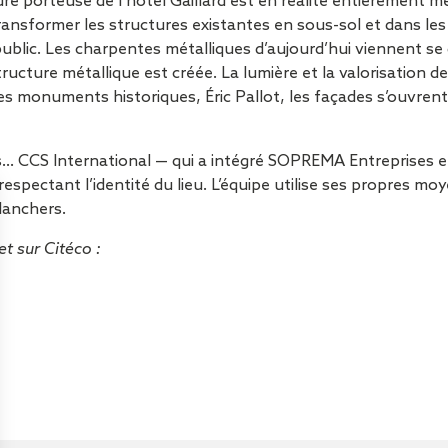
cture porteuse de l’hôtel Gaillard est en réalité entièrement m
ransformer les structures existantes en sous-sol et dans les
lic. Les charpentes métalliques d’aujourd’hui viennent se gr
ucture métallique est créée. La lumière et la valorisation 
des monuments historiques, Éric Pallot, les façades s’ouvrent
… CCS International — qui a intégré SOPREMA Entreprises en 
respectant l’identité du lieu. L’équipe utilise ses propres m
planchers.
et sur Citéco :