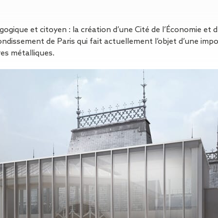
Isolation
Métallerie –
Entretie
Thermique par
Serrurerie
plat inacce
l’Extérieur
Entretie
ogique et citoyen : la création d’une Cité de l’Économie et 
Perméabilité
toiture-ter
rrondissement de Paris qui fait actuellement l’objet d’une i
à l’air
accessible
res métalliques.
Entretie
toiture en
Entretie
toiture
photovolta
Entretie
toiture vég
Entretie
installatio
pluviale si
Petits t
toiture
Recherc
fuites