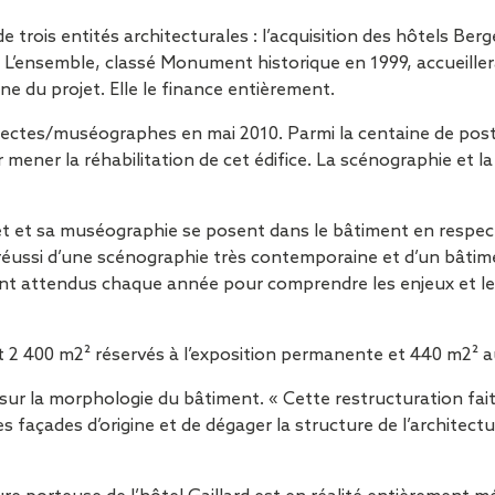
e de trois entités architecturales : l’acquisition des hôtels B
 L’ensemble, classé Monument historique en 1999, accueiller
ne du projet. Elle le finance entièrement.
hitectes/muséographes en mai 2010. Parmi la centaine de postu
r mener la réhabilitation de cet édifice. La scénographie et 
jet et sa muséographie se posent dans le bâtiment en respe
age réussi d’une scénographie très contemporaine et d’un bât
sont attendus chaque année pour comprendre les enjeux et 
t 2 400 m2² réservés à l’exposition permanente et 440 m2² a
 sur la morphologie du bâtiment. « Cette restructuration fait 
 les façades d’origine et de dégager la structure de l’architec