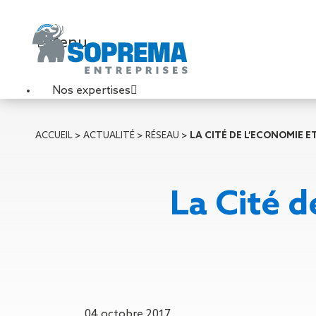
Menu
Nos expertises
Travaux de toiture
ACCUEIL
>
ACTUALITÉ
>
RÉSEAU
>
LA CITÉ DE L’ECONOMIE E
Couverture sèche
Désenfumage
Éclairage naturel
La Cité d
Étanchéité liquide
Étanchéité sur support
acier
Étanchéité sur support
béton
Étanchéité sur support
bois
04 octobre 2017