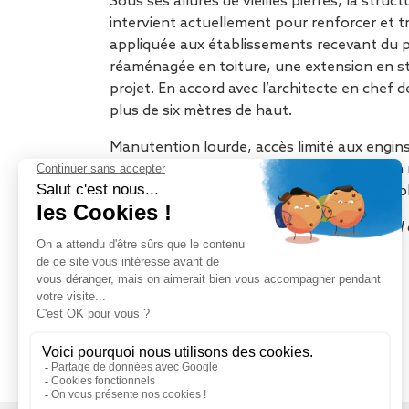
Sous ses allures de vieilles pierres, la stru
intervient actuellement pour renforcer et t
appliquée aux établissements recevant du pub
réaménagée en toiture, une extension en str
projet. En accord avec l’architecte en chef 
plus de six mètres de haut.
Manutention lourde, accès limité aux engins
réaliser ce chantier de grande envergure en 
jusqu’en toiture et réaliser le montage sur 
Pour plus d’informations sur l’Hôtel Gaillard 
www.citeco.fr