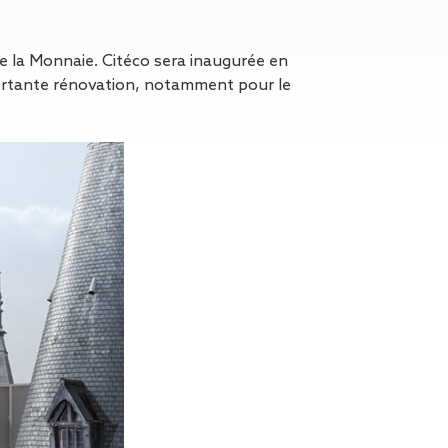
n de toit
ssible
n de
de la Monnaie. Citéco sera inaugurée en
rasse
mportante rénovation, notamment pour le
n de
 amiante
n de
ïque
n de
étalisée
n des
ns d’eau
phoïde
ravaux de
he de