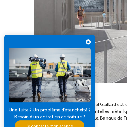
Crédit image : Ateliers Lion Associés
Construit au xixe siècle, l’hôtel Gaillard es
Une fuite ? Un problème d’étanchéité ?
en ardoises couronnés de dentelles métalliq
Besoin d’un entretien de toiture ?
gothique/néo-Renaissance. La Banque de Fra
l’aménager en succursale.
Je contacte mon agence