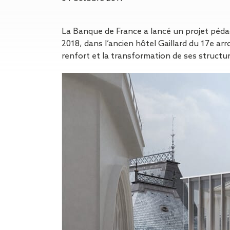
Gestion des Eaux
Pluviales (GEP)
Hygrométrie
La Banque de France a lancé un projet pédag
Rafraichissement
2018, dans l’ancien hôtel Gaillard du 17e a
adiabatique
renfort et la transformation de ses structu
Réfection
d’étanchéité
Toiture
photovoltaïque
Toitures blanches
réflectives
Travaux sur
amiante/Désamiantage
Végétalisation de
toiture
Ventilation naturelle