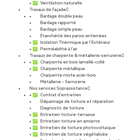
ETUDIANTS ET DIPLÔMÉS
RELATIONS ÉCOLES
Ventilation naturelle
Travaux de façade
NOS ÉQUIPES
POURQUOI SOPREMA ENTREPRISES ?
Bardage double peau
Bardage rapporté
Bardage simple peau
Étanchéité des parois enterrées
Isolation Thermique par l’Extérieur
Perméabilité à l’air
Travaux de charpente & métallerie-serrurerie
Arles
Charpente en bois lamellé-collé
Charpente métallique
Charpente mixte acier-bois
Métallerie – Serrurerie
Nos services Soprassistance
Contrat d’entretien
CDI
Dépannage de toiture et réparation
Diagnostic de toiture
Entretien toiture-terrasse
Entretien toiture en amiante
Entretien de toiture photovoltaïque
Entretien de toiture végétalisée
SIA Agence Sud Est