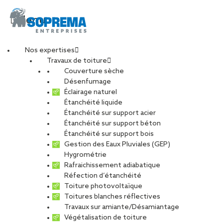
Menu
Nos expertises
Travaux de toiture
Couverture sèche
Technicien
Désenfumage
Éclairage naturel
Étanchéité liquide
protection incendie
Étanchéité sur support acier
Étanchéité sur support béton
– Département
Étanchéité sur support bois
Gestion des Eaux Pluviales (GEP)
Hygrométrie
83/06 (H/F)
Rafraichissement adiabatique
Réfection d’étanchéité
Toiture photovoltaïque
Toitures blanches réflectives
Travaux sur amiante/Désamiantage
CARRIÈRES
NOS OFFRES D’EMPLOIS
Végétalisation de toiture