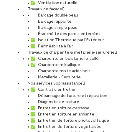
ETUDIANTS ET DIPLÔMÉS
RELATIONS ÉCOLES
Ventilation naturelle
Travaux de façade
NOS ÉQUIPES
POURQUOI SOPREMA ENTREPRISES ?
Bardage double peau
Bardage rapporté
Bardage simple peau
Étanchéité des parois enterrées
Isolation Thermique par l’Extérieur
Perméabilité à l’air
Travaux de charpente & métallerie-serrurerie
Artigues-près-Bordeaux
Charpente en bois lamellé-collé
Charpente métallique
Charpente mixte acier-bois
Métallerie – Serrurerie
Nos services Soprassistance
Contrat d’entretien
CDI
Dépannage de toiture et réparation
Diagnostic de toiture
Entretien toiture-terrasse
Entretien toiture en amiante
Entretien de toiture photovoltaïque
Entretien de toiture végétalisée
SIA Agence Sud Ouest