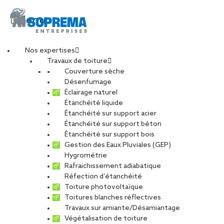
Menu
Nos expertises
Travaux de toiture
Couverture sèche
Technicien
Désenfumage
Éclairage naturel
Étanchéité liquide
désenfumage /
Étanchéité sur support acier
Étanchéité sur support béton
incendie (H/F) –
Étanchéité sur support bois
Gestion des Eaux Pluviales (GEP)
Hygrométrie
TOULOUSE
Rafraichissement adiabatique
Réfection d’étanchéité
Toiture photovoltaïque
Toitures blanches réflectives
Travaux sur amiante/Désamiantage
CARRIÈRES
NOS OFFRES D’EMPLOIS
Végétalisation de toiture