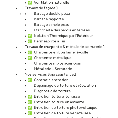
Ventilation naturelle
Travaux de façade
Bardage double peau
Bardage rapporté
Bardage simple peau
Étanchéité des parois enterrées
Honguemare-Guenouville
Isolation Thermique par l’Extérieur
Perméabilité à l’air
Travaux de charpente & métallerie-serrurerie
Charpente en bois lamellé-collé
Charpente métallique
Charpente mixte acier-bois
CDI
Métallerie – Serrurerie
Nos services Soprassistance
Contrat d’entretien
Dépannage de toiture et réparation
Diagnostic de toiture
Entretien toiture-terrasse
SIA Agence Normandie
Entretien toiture en amiante
Entretien de toiture photovoltaïque
Entretien de toiture végétalisée
Offre publiée le 16.04.2026