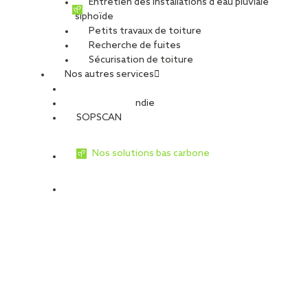
Entretien des installations d’eau pluviale
siphoïde
PARTAGER
Petits travaux de toiture
Recherche de fuites
Sécurisation de toiture
VOIR TOUTES LES OFFRES
Postuler à cette offre
Nos autres services
SOPREMA, groupe français de dimension internationale
Sécurité Incendie
(5,14 milliards d’euros de CA et plus de 12 000 collaborateurs),
SOPSCAN
est leader de la production et de la pose de système
d’étanchéité pour le BTP.
Nos solutions bas carbone
SIA, filiale du groupe SOPREMA, est le leader français de
la sécurité incendie au service du bâtiment depuis 1980.
Spécialisée dans les métiers de la sécurité incendie, du
désenfumage et de l’enveloppe du bâtiment, SIA met son
expertise et son savoir-faire au service de la protection des
biens et des personnes.
Forte de plus de 40 ans d’expérience et de 180
collaborateurs, l’entreprise poursuit son développement sur
l’ensemble du territoire français grâce à un réseau national