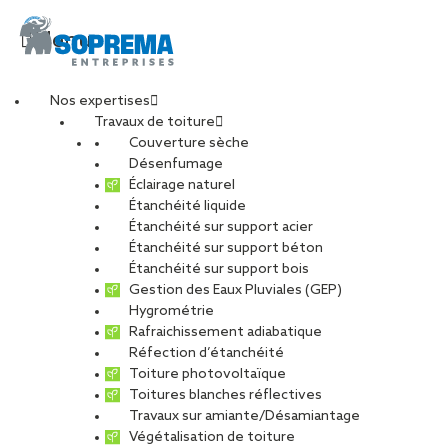
Menu
Nos expertises
Travaux de toiture
Couverture sèche
Technicien de
Désenfumage
Éclairage naturel
Étanchéité liquide
maintenance
Étanchéité sur support acier
Étanchéité sur support béton
désenfumage (H/F)
Étanchéité sur support bois
Gestion des Eaux Pluviales (GEP)
Hygrométrie
Rafraichissement adiabatique
Réfection d’étanchéité
Toiture photovoltaïque
CARRIÈRES
NOS OFFRES D’EMPLOIS
Toitures blanches réflectives
ETUDIANTS ET DIPLÔMÉS
RELATIONS ÉCOLES
Travaux sur amiante/Désamiantage
NOS ÉQUIPES
POURQUOI SOPREMA ENTREPRISES ?
Végétalisation de toiture